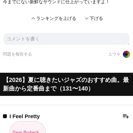
今までにない新鮮なサウンドに仕上がっていますよ！
expand_less
expand_more
ランキングを上げる
下げる
問題を報告する
ユウキ
【2026】夏に聴きたいジャズのおすすめ曲。最
新曲から定番曲まで（131〜140）
playlist_add
I Feel Pretty
Dave Brubeck