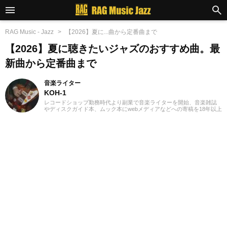
RAG Music - Jazz
【2026】夏に...曲から定番曲まで
【2026】夏に聴きたいジャズのおすすめ曲。最
新曲から定番曲まで
音楽ライター
KOH-1
レコードショップ勤務時代より副業で音楽ライターを開始、音楽雑誌
やディスクガイド本、ムック本にwebメディアなどへの寄稿を18年以上
担当。ライターとしては洋楽が主戦場ですが、音楽リスナーとしては
35年以上「好きなものが好き」をモットーに好奇心を忘れないことを
常に心がけています。バンド活動歴あり、作詞作曲を担当するベーシ
ストという立ち位置でした。演奏経験のある楽器はベース、ギター、
ピアノ。40代半ばから英語の勉強を開始、現在も継続中です。