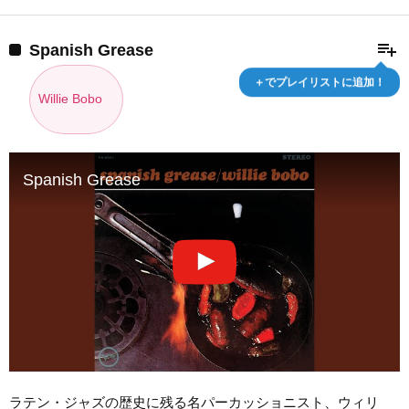
playlist_add
Spanish Grease
＋でプレイリストに追加！
Willie Bobo
Spanish Grease
ラテン・ジャズの歴史に残る名パーカッショニスト、ウィリ