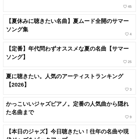
favorite_border
45
【夏休みに聴きたい名曲】夏ムード全開のサマー
ソング集
favorite_border
4
【定番】年代問わずオススメな夏の名曲【サマー
ソング】
favorite_border
25
夏に聴きたい。人気のアーティストランキング
【2026】
favorite_border
3
かっこいいジャズピアノ。定番の人気曲から隠れ
た名曲まで
favorite_border
9
【本日のジャズ】今日聴きたい！往年の名曲や現