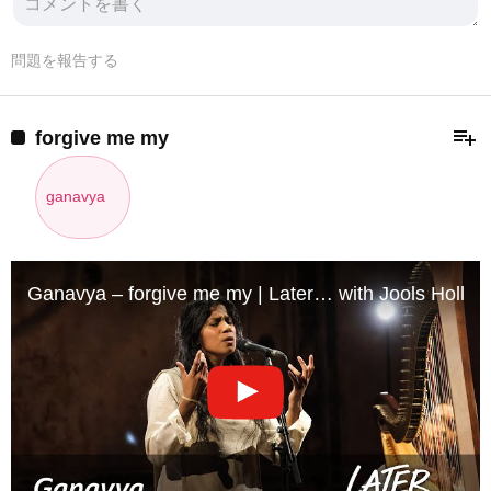
問題を報告する
playlist_add
forgive me my
ganavya
Ganavya – forgive me my | Later… with Jools Hollan