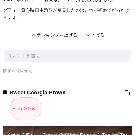
グラミー賞を映画主題歌が受賞したのはこれが初めてだったよ
うです。
expand_less
expand_more
ランキングを上げる
下げる
問題を報告する
playlist_add
Sweet Georgia Brown
Anita O’Day