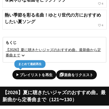
＆爽やかな名曲をピックアップ
favorite_border
4
熱い季節を彩る名曲！ゆとり世代の方におすすめ
したい夏ソング
favorite_border
4
もくじ
【2026】夏に聴きたいジャズのおすすめ曲。最新曲から定
expand_more
番曲まで
まとめて連続再生
play_arrow
library_music
プレイリストを再生
楽曲をリクエスト
【2026】夏に聴きたいジャズのおすすめ曲。最
新曲から定番曲まで（121〜130）