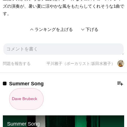
ズの演奏が、暑い夏に涼やかな風をもたらしてくれそうな1曲で
す。
expand_less
expand_more
ランキングを上げる
下げる
問題を報告する
平川雅子（ボーカリスト:坂田水雅子）
playlist_add
Summer Song
Dave Brubeck
Summer Song