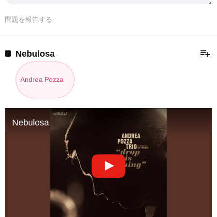
問題を報告する
playlist_add
Nebulosa
Andrea Pozza
Nebulosa