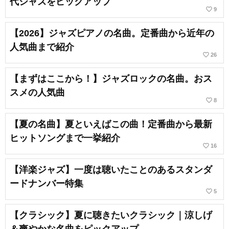
代ジャズをピックアップ
favorite_border
9
【2026】ジャズピアノの名曲。定番曲から近年の
人気曲まで紹介
favorite_border
26
【まずはここから！】ジャズロックの名曲。おス
スメの人気曲
favorite_border
8
【夏の名曲】夏といえばこの曲！定番曲から最新
ヒットソングまで一挙紹介
favorite_border
16
【洋楽ジャズ】一度は聴いたことのあるスタンダ
ードナンバー特集
favorite_border
5
【クラシック】夏に聴きたいクラシック｜涼しげ