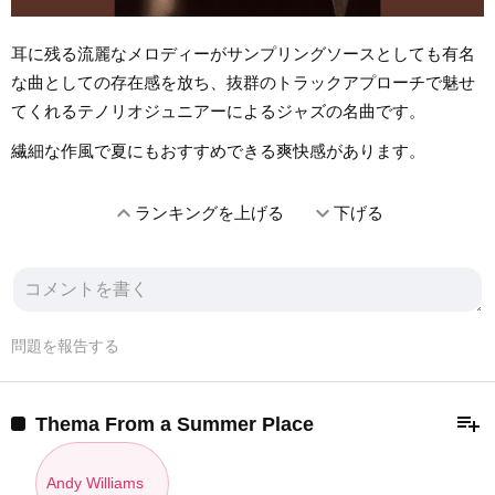
耳に残る流麗なメロディーがサンプリングソースとしても有名
な曲としての存在感を放ち、抜群のトラックアプローチで魅せ
てくれるテノリオジュニアーによるジャズの名曲です。
繊細な作風で夏にもおすすめできる爽快感があります。
expand_less
expand_more
ランキングを上げる
下げる
問題を報告する
playlist_add
Thema From a Summer Place
Andy Williams