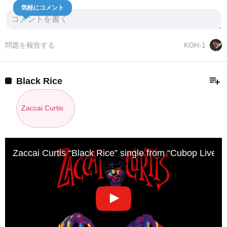
気軽にコメント
問題を報告する
KOH-1
playlist_add
Black Rice
Zaccai Curtis
Zaccai Curtis “Black Rice” single from “Cubop Lives!”