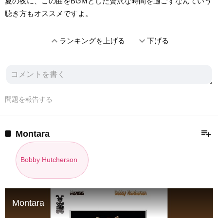
夏の夜に、この曲をBGMとした贅沢な時間を過ごすなんていう
聴き方もオススメですよ。
expand_less
expand_more
ランキングを上げる
下げる
問題を報告する
playlist_add
Montara
Bobby Hutcherson
Montara