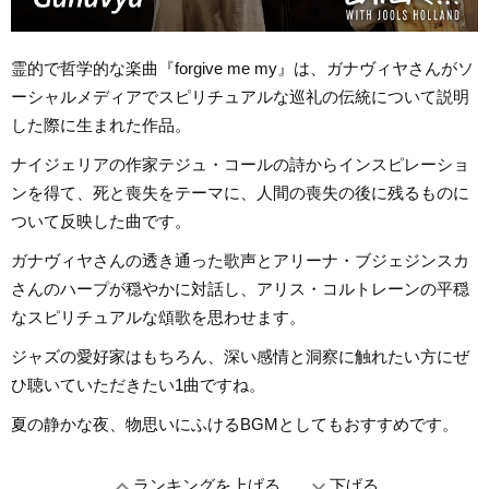
霊的で哲学的な楽曲『forgive me my』は、ガナヴィヤさんがソ
ーシャルメディアでスピリチュアルな巡礼の伝統について説明
した際に生まれた作品。
ナイジェリアの作家テジュ・コールの詩からインスピレーショ
ンを得て、死と喪失をテーマに、人間の喪失の後に残るものに
ついて反映した曲です。
ガナヴィヤさんの透き通った歌声とアリーナ・ブジェジンスカ
さんのハープが穏やかに対話し、アリス・コルトレーンの平穏
なスピリチュアルな頌歌を思わせます。
ジャズの愛好家はもちろん、深い感情と洞察に触れたい方にぜ
ひ聴いていただきたい1曲ですね。
夏の静かな夜、物思いにふけるBGMとしてもおすすめです。
expand_less
expand_more
ランキングを上げる
下げる