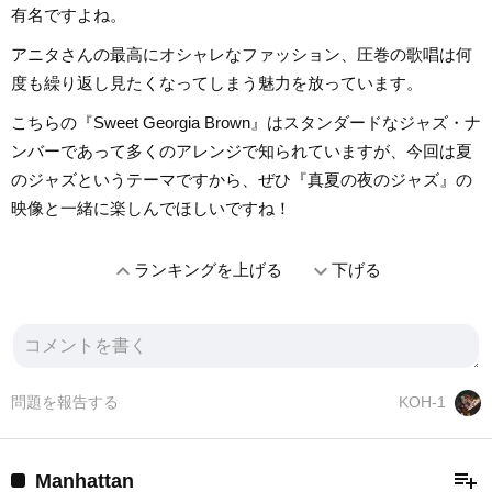
有名ですよね。
アニタさんの最高にオシャレなファッション、圧巻の歌唱は何
度も繰り返し見たくなってしまう魅力を放っています。
こちらの『Sweet Georgia Brown』はスタンダードなジャズ・ナ
ンバーであって多くのアレンジで知られていますが、今回は夏
のジャズというテーマですから、ぜひ『真夏の夜のジャズ』の
映像と一緒に楽しんでほしいですね！
expand_less
expand_more
ランキングを上げる
下げる
問題を報告する
KOH-1
playlist_add
Manhattan