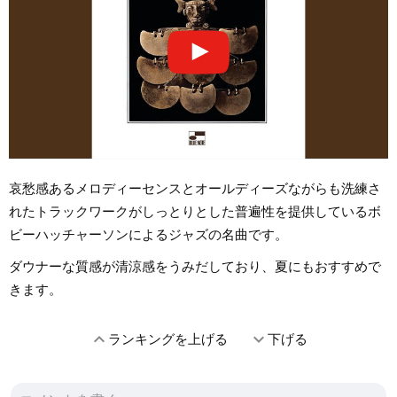
哀愁感あるメロディーセンスとオールディーズながらも洗練さ
れたトラックワークがしっとりとした普遍性を提供しているボ
ビーハッチャーソンによるジャズの名曲です。
ダウナーな質感が清涼感をうみだしており、夏にもおすすめで
きます。
expand_less
expand_more
ランキングを上げる
下げる