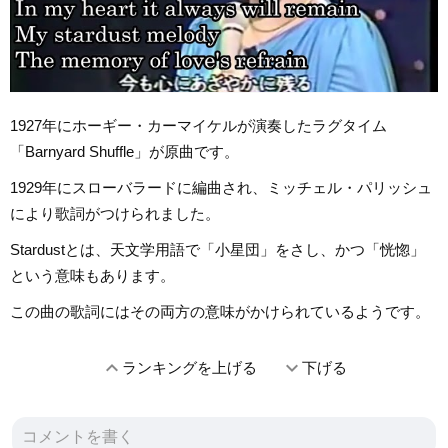
1927年にホーギー・カーマイケルが演奏したラグタイム
「Barnyard Shuffle」が原曲です。
1929年にスローバラードに編曲され、ミッチェル・パリッシュ
により歌詞がつけられました。
Stardustとは、天文学用語で「小星団」をさし、かつ「恍惚」
という意味もあります。
この曲の歌詞にはその両方の意味がかけられているようです。
expand_less
expand_more
ランキングを上げる
下げる