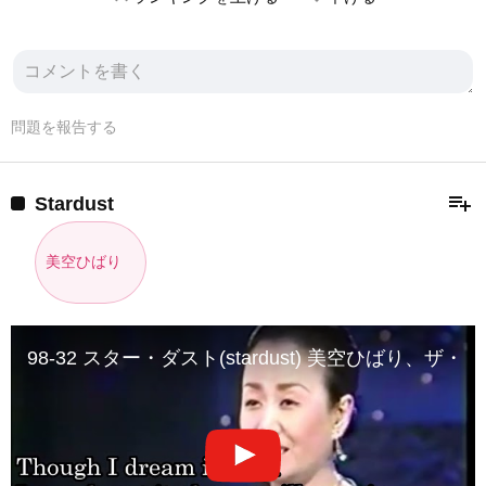
問題を報告する
playlist_add
Stardust
美空ひばり
98-32 スター・ダスト(stardust) 美空ひばり、ザ