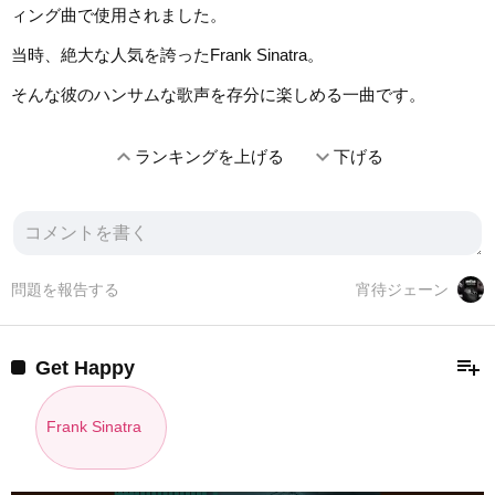
ィング曲で使用されました。
当時、絶大な人気を誇ったFrank Sinatra。
そんな彼のハンサムな歌声を存分に楽しめる一曲です。
expand_less
expand_more
ランキングを上げる
下げる
問題を報告する
宵待ジェーン
playlist_add
Get Happy
Frank Sinatra