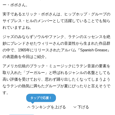
ー・ボボさん。
実子であるエリック・ボボさんは、ヒップホップ・グループの
サイプレス・ヒルのメンバーとして活躍していることでも知ら
れていますよね。
ジャズのみならずソウルやファンク、ラテンのエッセンスを絶
妙にブレンドさせたウィリーさんの音楽性から生まれた作品群
の中で、1965年にリリースされたアルバム『Spanish Grease』
の表題曲を今回はご紹介。
アメリカ伝統のブラック・ミュージックにラテン音楽の要素を
取り入れた「ブーガルー」と呼ばれるジャンルの名盤としても
高い評価を受けており、思わず踊り出したくなってしまうよう
なラテンの熱気に満ちたグルーブが夏にぴったりと言えそうで
す。
タップで応援！
expand_less
expand_more
ランキングを上げる
下げる