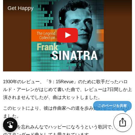
Get Happy
1930年のレビュー、「9：15Revue」のために歌手だったハロ
ルド・アーレンがはじめて書いた曲で、レビューは7日間しか上
演されませんでしたが、曲は大ヒットしました。
このページを共有
このヒットにより、彼は作曲家への道を歩み始めることとなり
ました。
ios_share
swipe
指先で音楽をブラウズ
悩み事を忘れみんなでハッピーになろうという歌詞で、ジャズ
のスタンダード曲としても愛されています。