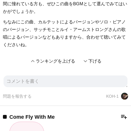
間に憧れている方も、ぜひこの曲をBGMとして選んでみてはい
かがでしょうか。
ちなみにこの曲、カルテットによるバージョンやソロ・ピアノ
のバージョン、サッチモことルイ・アームストロングさんの歌
唱によるバージョンなどもありますから、合わせて聴いてみて
くださいね。
expand_less
expand_more
ランキングを上げる
下げる
問題を報告する
KOH-1
playlist_add
Come Fly With Me