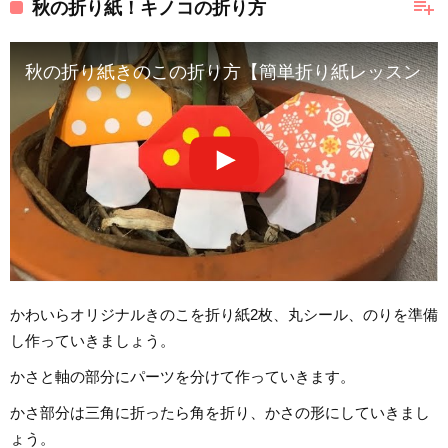
playlist_add
秋の折り紙！キノコの折り方
秋の折り紙きのこの折り方【簡単折り紙レッスン】
かわいらオリジナルきのこを折り紙2枚、丸シール、のりを準備
し作っていきましょう。
かさと軸の部分にパーツを分けて作っていきます。
かさ部分は三角に折ったら角を折り、かさの形にしていきまし
ょう。