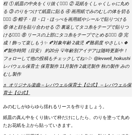
程 ① 紙皿の中央をくり抜く💁🏻‍♀️ ② 花紙をくしゃくしゃに丸め
る ③ のりをつけて紙皿に貼る ④ 画用紙でみのむしの体を切る
💁🏻‍♀️ ⑤ 帽子・目・口・ほっぺを画用紙やシールで貼りつける
⑥ 体と顔を貼り合わせる ⑦ 裏返してタコ糸をテープで貼りつ
ける💁🏻‍♀️ ⑧ リースの上部にタコ糸をテープでとめる💁🏻‍♀️ ⑨ 完
成！飾って楽しもう✨ 🍂対象年齢 2歳児 🍂難易度 やさしい 🍀
🍂製作時間（目安） 約20分 💡年齢別アイデアは随時更新中！
フォローして他の投稿もチェックしてね✨▷ @levwell_hoikushi
レバウェル保育士 保育製作 11月製作 2歳児製作 秋の製作 みの
むし製作
♬ オリジナル楽曲 – レバウェル保育士【公式】 – レバウェル保
育士【公式】
みのむしがゆらゆら揺れるリースを作りましょう。
紙皿の真ん中をくり抜いて枠だけにしたら、のりを塗って丸め
たお花紙を上から貼っていきます。