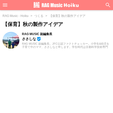
RAG Music - Hoiku
つくる
【保育】秋の製作アイデア
【保育】秋の製作アイデア
RAG MUSIC 副編集長
ささしな
beenhere
RAG MUSIC 副編集長。JFC公認ファクトチェッカー。小学生&幼児を
子育て中のママ、ささしなと申します。学生時代は京都科学技術専門
学校で音響・照明・映像技術など幅広く学び、総合的な舞台演出から
クリエイティブな表現力の基礎まで身につけました。卒業後は現職で
ある音楽制作会社に入社し、現在に至るまで一貫して制作畑にて経験
を積み、音楽を軸に多様な業務に取り組んでいます。現在は自分なり
に子育てについて学んだこと、日々子供と向き合う中で感じたことや
知ったことを活かしながら、子供向けの記事を中心に担当していま
す。少しでもみなさんのお役に立てれば幸いです！