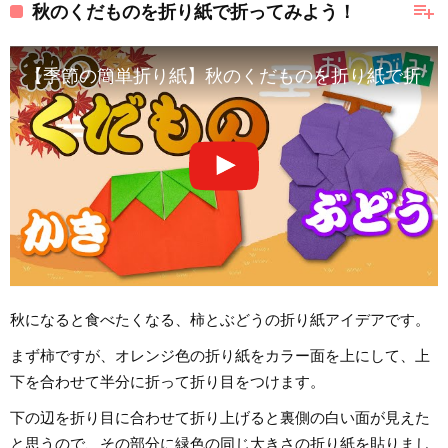
playlist_add
秋のくだものを折り紙で折ってみよう！
【季節の簡単折り紙】秋のくだものを折り紙で折ってみよう！かき
秋になると食べたくなる、柿とぶどうの折り紙アイデアです。
まず柿ですが、オレンジ色の折り紙をカラー面を上にして、上
下を合わせて半分に折って折り目をつけます。
下の辺を折り目に合わせて折り上げると裏側の白い面が見えた
と思うので、その部分に緑色の同じ大きさの折り紙を貼りまし