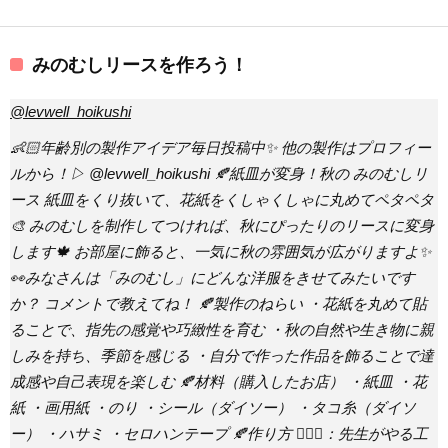
みのむしリースを作ろう！
@levwell_hoikushi
👶🏻年齢別の製作アイデア毎日投稿中✨ 他の製作はプロフィー
ルから！▷ @levwell_hoikushi 🍂紙皿が変身！秋の みのむしリ
ース 紙皿をくり抜いて、花紙をくしゃくしゃに丸めてペタペタ
🎨 みのむしを制作してつければ、秋にぴったりのリースに変身
します🍁 お部屋に飾ると、一気に秋の雰囲気が広がりますよ✨
👀みなさんは「みのむし」にどんな洋服をきせてみたいです
か？ コメントで教えてね！ 🍂製作のねらい ・花紙を丸めて貼
ることで、指先の感覚や巧緻性を育む ・秋の自然や生き物に親
しみを持ち、季節を感じる ・自分で作った作品を飾ることで達
成感や自己表現を楽しむ 🍂材料（購入したお店） ・紙皿 ・花
紙 ・画用紙 ・のり ・シール（ダイソー） ・タコ糸（ダイソ
ー） ・ハサミ ・セロハンテープ 🍂作り方 💁🏻‍♀️：先生がやる工