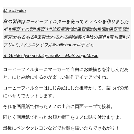
@soiflhoiku
秋の製作はコーヒーフィルターを使ってミノムシを作りました
🍂
#保育士の卵
#保育士
#幼稚園教諭
#保育園
#幼稚園
#保育実習
#
保育士あるある
#保育士あるある
#秋
#製作
#秋の製作
#落ち葉
#ジ
ブリ
#ミノムシ
#ソイフル
#soiflchannel
#子ども
♬ Ghibli-style nostalgic waltz – MaSssuguMusic
コーヒーフィルターにマーカーで自由にお絵描きを楽しんだあ
と、にじみ絵にするのが楽しい制作アイデアですね。
コーヒーフィルターはにじみ絵にした後乾かして、葉っぱの形
にハサミでカットします。
それを画用紙で作ったミノの土台に両面テープで接着。
同じく画用紙で作ったお顔と帽子をミノに貼り付けますよ。
最後にペンやクレヨンなどでお顔を描いたらできあがり！