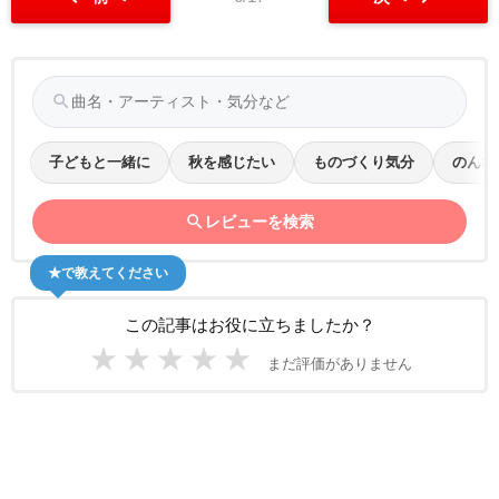
search
子どもと一緒に
秋を感じたい
ものづくり気分
のんび
search
レビューを検索
★で教えてください
この記事はお役に立ちましたか？
★
★
★
★
★
まだ評価がありません