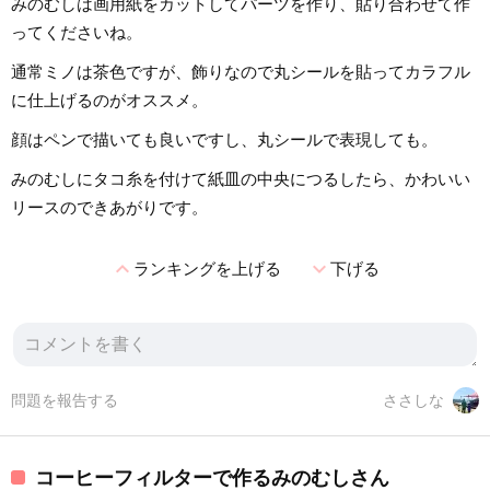
みのむしは画用紙をカットしてパーツを作り、貼り合わせて作
ってくださいね。
通常ミノは茶色ですが、飾りなので丸シールを貼ってカラフル
に仕上げるのがオススメ。
顔はペンで描いても良いですし、丸シールで表現しても。
みのむしにタコ糸を付けて紙皿の中央につるしたら、かわいい
リースのできあがりです。
expand_less
expand_more
ランキングを上げる
下げる
問題を報告する
ささしな
コーヒーフィルターで作るみのむしさん