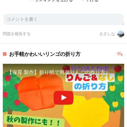
問題を報告する
ささしな
playlist_add
お手軽かわいいリンゴの折り方
【保育 製作】折り紙で簡単りんごの作り方♪