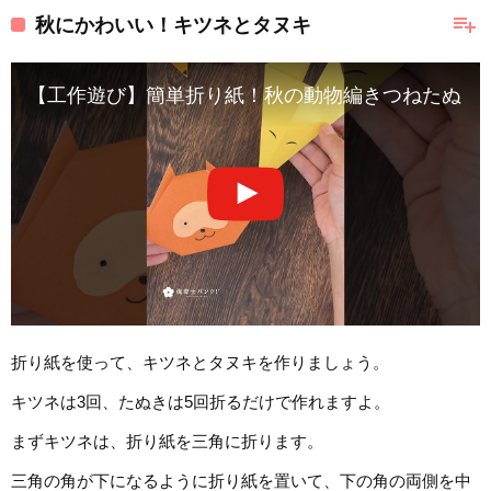
playlist_add
秋にかわいい！キツネとタヌキ
【工作遊び】簡単折り紙！秋の動物編きつねたぬき #sh
折り紙を使って、キツネとタヌキを作りましょう。
キツネは3回、たぬきは5回折るだけで作れますよ。
まずキツネは、折り紙を三角に折ります。
三角の角が下になるように折り紙を置いて、下の角の両側を中