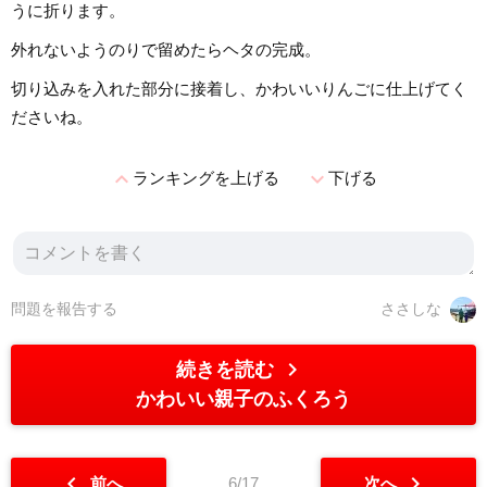
うに折ります。
外れないようのりで留めたらヘタの完成。
切り込みを入れた部分に接着し、かわいいりんごに仕上げてく
ださいね。
expand_less
expand_more
ランキングを上げる
下げる
問題を報告する
ささしな
chevron_right
続きを読む
かわいい親子のふくろう
chevron_left
chevron_right
前へ
6/17
次へ