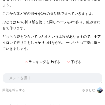
ょう。
ここから葉と実の部分を1枚の折り紙で折っていきますよ。
ぶどうは1/2の折り紙を使って同じパーツを4つ作り、組み合わ
せて作ります。
どちらも袋をひらいてつぶすという工程がありますので、手ア
イロンで折り目をしっかりつけながら、一つひとつ丁寧に折っ
ていきましょう。
expand_less
expand_more
ランキングを上げる
下げる
問題を報告する
ささしな