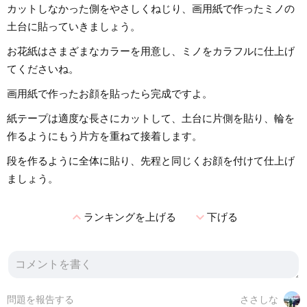
カットしなかった側をやさしくねじり、画用紙で作ったミノの
土台に貼っていきましょう。
お花紙はさまざまなカラーを用意し、ミノをカラフルに仕上げ
てくださいね。
画用紙で作ったお顔を貼ったら完成ですよ。
紙テープは適度な長さにカットして、土台に片側を貼り、輪を
作るようにもう片方を重ねて接着します。
段を作るように全体に貼り、先程と同じくお顔を付けて仕上げ
ましょう。
expand_less
expand_more
ランキングを上げる
下げる
問題を報告する
ささしな