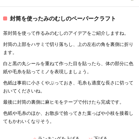
封筒を使ったみのむしのペーパークラフト
茶封筒を使って作るみのむしのアイデアをご紹介しますね。
封筒の上部をハサミで切り落ちし、上の左右の角を裏側に折り
ます。
白と黒の丸シールを重ねて作った目を貼ったら、体の部分に色
紙や毛糸を貼ってミノを表現しましょう。
色紙は事前に小さくやぶっておき、毛糸も適度な長さに切って
おいてくださいね。
最後に封筒の裏側に麻ヒモをテープで付けたら完成です。
色紙や毛糸のほか、お散歩で拾ってきた葉っぱや小枝を接着し
てもかわいくなりそう。
expand_less
expand_more
ランキングを上げる
下げる