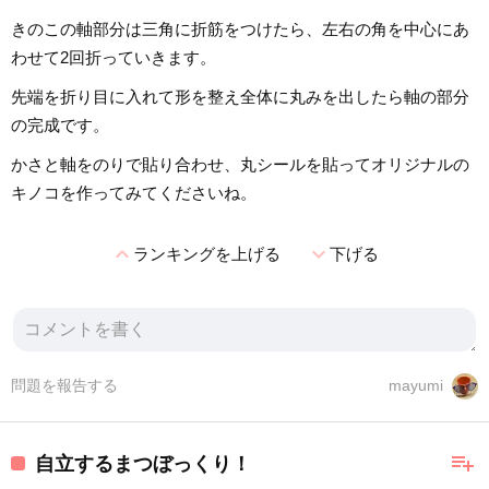
きのこの軸部分は三角に折筋をつけたら、左右の角を中心にあ
わせて2回折っていきます。
先端を折り目に入れて形を整え全体に丸みを出したら軸の部分
の完成です。
かさと軸をのりで貼り合わせ、丸シールを貼ってオリジナルの
キノコを作ってみてくださいね。
expand_less
expand_more
ランキングを上げる
下げる
問題を報告する
mayumi
playlist_add
自立するまつぼっくり！