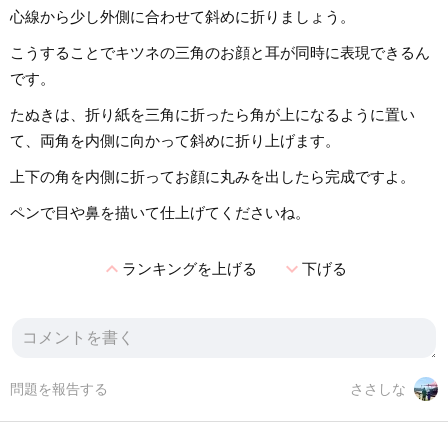
心線から少し外側に合わせて斜めに折りましょう。
こうすることでキツネの三角のお顔と耳が同時に表現できるん
です。
たぬきは、折り紙を三角に折ったら角が上になるように置い
て、両角を内側に向かって斜めに折り上げます。
上下の角を内側に折ってお顔に丸みを出したら完成ですよ。
ペンで目や鼻を描いて仕上げてくださいね。
expand_less
expand_more
ランキングを上げる
下げる
問題を報告する
ささしな