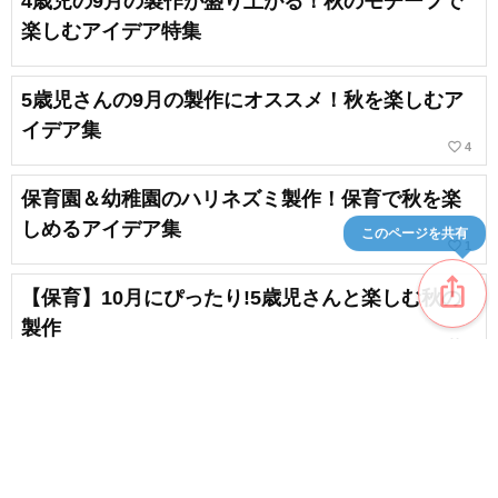
4歳児の9月の製作が盛り上がる！秋のモチーフで
楽しむアイデア特集
5歳児さんの9月の製作にオススメ！秋を楽しむア
イデア集
favorite_border
4
保育園＆幼稚園のハリネズミ製作！保育で秋を楽
しめるアイデア集
このページを共有
favorite_border
1
ios_share
【保育】10月にぴったり!5歳児さんと楽しむ秋の
製作
favorite_border
1
【保育】3歳児にオススメ!製作遊びのアイディア
favorite_border
6
content_copy
【秋】どんぐり工作アイデア集！お子さんと一緒