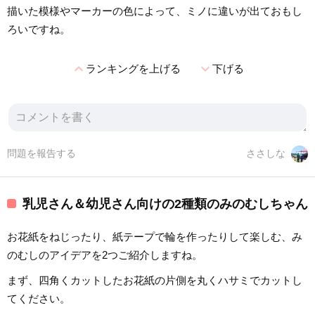
描いた模様やマーカーの色によって、ミノに違いが出ておもし
ろいですね。
expand_less
expand_more
ランキングを上げる
下げる
問題を報告する
ささしな
乳児さん＆幼児さん向けの2種類のみのむしちゃん
お花紙をねじったり、紙テープで輪を作ったりして楽しむ、み
のむしのアイデアを2つご紹介しますね。
まず、四角くカットしたお花紙の片側を丸くハサミでカットし
てください。