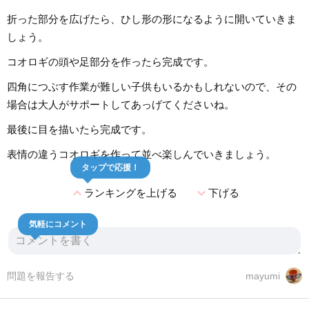
折った部分を広げたら、ひし形の形になるように開いていきま
しょう。
コオロギの頭や足部分を作ったら完成です。
四角につぶす作業が難しい子供もいるかもしれないので、その
場合は大人がサポートしてあっげてくださいね。
最後に目を描いたら完成です。
表情の違うコオロギを作って並べ楽しんでいきましょう。
タップで応援！
expand_less
expand_more
ランキングを上げる
下げる
気軽にコメント
問題を報告する
mayumi