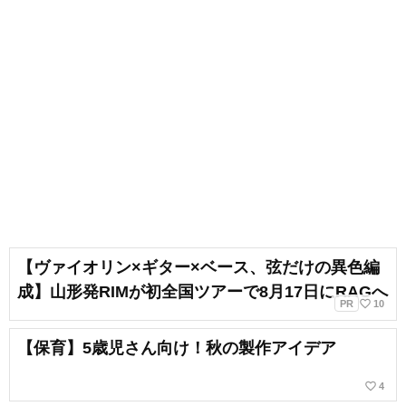
【ヴァイオリン×ギター×ベース、弦だけの異色編
成】山形発RIMが初全国ツアーで8月17日にRAGへ
favorite_border
PR
10
【保育】5歳児さん向け！秋の製作アイデア
favorite_border
4