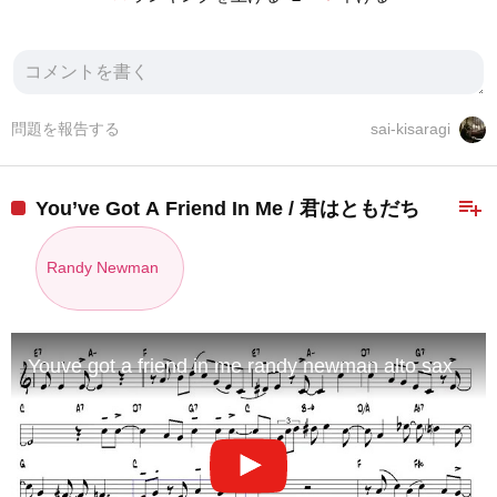
問題を報告する
sai-kisaragi
playlist_add
You’ve Got A Friend In Me / 君はともだち
Randy Newman
Youve got a friend in me randy newman alto sax