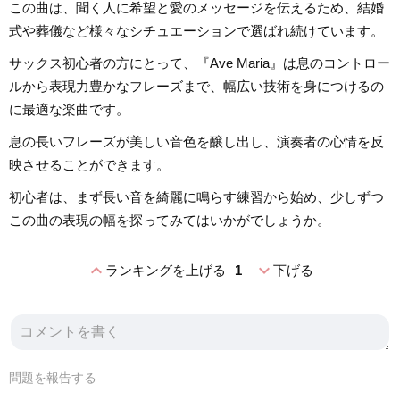
この曲は、聞く人に希望と愛のメッセージを伝えるため、結婚
式や葬儀など様々なシチュエーションで選ばれ続けています。
サックス初心者の方にとって、『Ave Maria』は息のコントロー
ルから表現力豊かなフレーズまで、幅広い技術を身につけるの
に最適な楽曲です。
息の長いフレーズが美しい音色を醸し出し、演奏者の心情を反
映させることができます。
初心者は、まず長い音を綺麗に鳴らす練習から始め、少しずつ
この曲の表現の幅を探ってみてはいかがでしょうか。
expand_less
expand_more
ランキングを上げる
1
下げる
問題を報告する