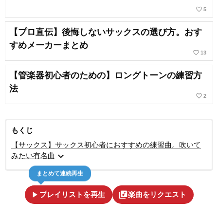
favorite_border
5
【プロ直伝】後悔しないサックスの選び方。おす
すめメーカーまとめ
favorite_border
13
【管楽器初心者のための】ロングトーンの練習方
法
favorite_border
2
もくじ
【サックス】サックス初心者におすすめの練習曲。吹いて
expand_more
みたい有名曲
まとめて連続再生
play_arrow
library_music
プレイリストを再生
楽曲をリクエスト