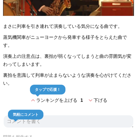
まさに列車を引き連れて演奏している気分になる曲です。
蒸気機関車がニューヨークから発車する様子をとらえた曲で
す。
演奏上の注意点は、裏拍が弱くなってしまうと曲の雰囲気が変
わってしまいます。
裏拍を意識して列車が止まらないような演奏を心がけてくださ
い。
タップで応援！
expand_less
expand_more
ランキングを上げる
1
下げる
気軽にコメント