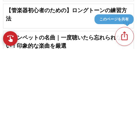
【管楽器初心者のための】ロングトーンの練習方
法
このページを共有
favorite_border
2
ios_share
トランペットの名曲｜一度聴いたら忘れられな
swipe
指先で音楽をブラウズ
い！印象的な楽曲を厳選
favorite_border
21
トランペット初心者のための練習曲
favorite_border
7
content_copy
アルトサックスのマウスピースの選び方。ジャ
ズ・ポップス編
play_arrow
favorite_border
3
【プロ直伝】後悔しないサックスの選び方。おす
favorite_border
すめメーカーまとめ
favorite_border
13