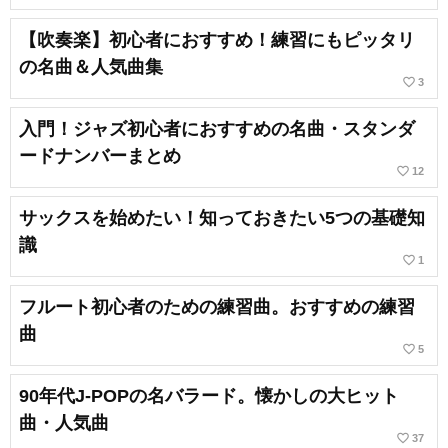
【吹奏楽】初心者におすすめ！練習にもピッタリ
の名曲＆人気曲集
favorite_border
3
入門！ジャズ初心者におすすめの名曲・スタンダ
ードナンバーまとめ
favorite_border
12
サックスを始めたい！知っておきたい5つの基礎知
識
favorite_border
1
フルート初心者のための練習曲。おすすめの練習
曲
favorite_border
5
90年代J-POPの名バラード。懐かしの大ヒット
曲・人気曲
favorite_border
37