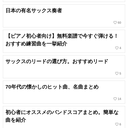
日本の有名サックス奏者
favorite_border
60
【ピアノ初心者向け】無料楽譜で今すぐ弾ける！
おすすめ練習曲を一挙紹介
favorite_border
4
サックスのリードの選び方。おすすめリード
favorite_border
5
70年代の懐かしのヒット曲、名曲まとめ
favorite_border
14
初心者にオススメのバンドスコアまとめ。簡単な
曲を紹介
favorite_border
6