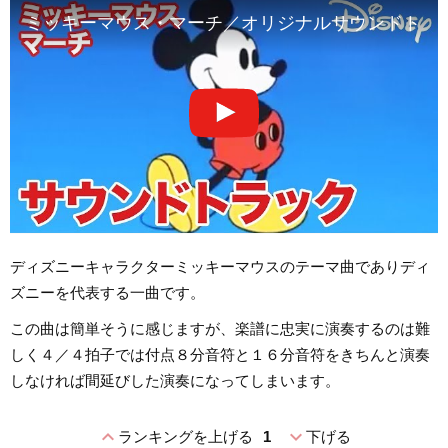
ミッキーマウス・マーチ／オリジナルサウンドトラ
ディズニーキャラクターミッキーマウスのテーマ曲でありディ
ズニーを代表する一曲です。
この曲は簡単そうに感じますが、楽譜に忠実に演奏するのは難
しく４／４拍子では付点８分音符と１６分音符をきちんと演奏
しなければ間延びした演奏になってしまいます。
expand_less
expand_more
ランキングを上げる
1
下げる