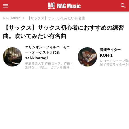
RAG Music
【サックス】サッ...いてみたい有名曲
【サックス】サックス初心者におすすめの練習
曲。吹いてみたい有名曲
エリシオン・フィルハーモニ
音楽ライター
ー・オーケストラ代表
KOH-1
sai-kisaragi
レコードショップ勤
平成音楽大学 作曲コース。作曲・
業で音楽ライターを
指揮を出田敬三、ピアノを吉良千
誌やディスクガイド
波、アートマネジメントを小西た
にwebメディアなど
くま各氏に師事。地域と音楽をテ
年以上担当。ライタ
ーマに地元佐賀県で地域活性化に
楽が主戦場ですが、
努めています。九州各地の吹奏
としては35年以上
楽、オーケストラにコントラバス
好き」をモットーに
奏者として活動をおこないなが
ないことを常に心が
ら、2012年9月に長野県松本市で行
バンド活動歴あり、
われたプロのゲーム・アニメ音楽
当するベーシストと
のオーケストラ「エミネンス・オ
でした。演奏経験の
ーケストラ」のオーケストラキャ
ース、ギター、ピア
ンプ「国境なきオーケストラ」に
から英語の勉強を開
コントラバスで参加。2016年
続中です。
CAPCOM九州ツアーではオーケス
トラメンバーとして参加の他、公
演スタッフも担当。現在は佐賀県
及び福岡県のゲーム・アニメ演奏