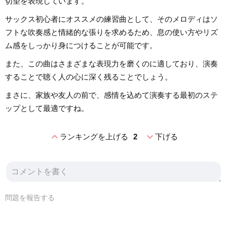
切望を表現しています。
サックス初心者にオススメの練習曲として、そのメロディはソ
フトな吹奏感と情緒的な張りを求めるため、息の使い方やリズ
ム感をしっかり身につけることが可能です。
また、この曲はさまざまな表現力を磨くのに適しており、演奏
することで聴く人の心に深く残ることでしょう。
まさに、家族や友人の前で、感情を込めて演奏する最初のステ
ップとして最適ですね。
expand_less
expand_more
ランキングを上げる
2
下げる
問題を報告する