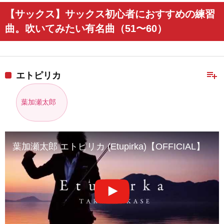
【サックス】サックス初心者におすすめの練習
曲。吹いてみたい有名曲（51〜60）
playlist_add
エトピリカ
葉加瀬太郎
葉加瀬太郎 エトピリカ (Etupirka)【OFFICIAL】