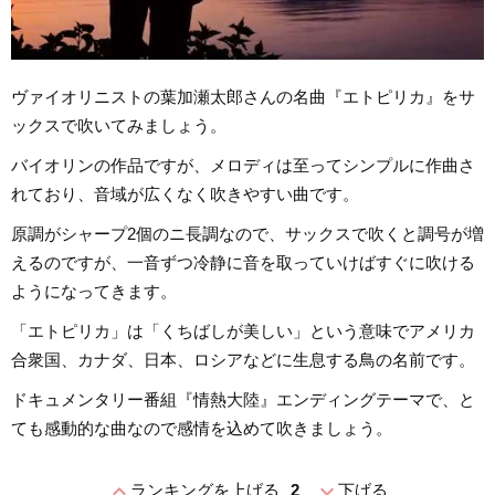
ヴァイオリニストの葉加瀬太郎さんの名曲『エトピリカ』をサ
ックスで吹いてみましょう。
バイオリンの作品ですが、メロディは至ってシンプルに作曲さ
れており、音域が広くなく吹きやすい曲です。
原調がシャープ2個のニ長調なので、サックスで吹くと調号が増
えるのですが、一音ずつ冷静に音を取っていけばすぐに吹ける
ようになってきます。
「エトピリカ」は「くちばしが美しい」という意味でアメリカ
合衆国、カナダ、日本、ロシアなどに生息する鳥の名前です。
ドキュメンタリー番組『情熱大陸』エンディングテーマで、と
ても感動的な曲なので感情を込めて吹きましょう。
expand_less
expand_more
ランキングを上げる
2
下げる