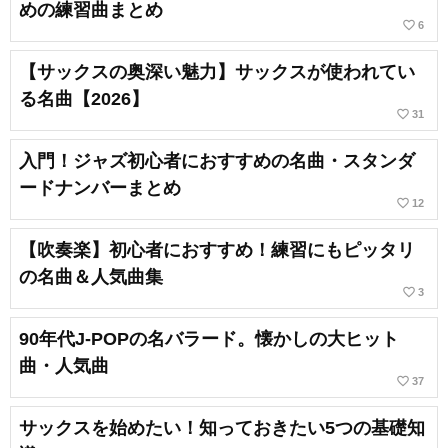
めの練習曲まとめ
favorite_border
6
【サックスの奥深い魅力】サックスが使われてい
る名曲【2026】
favorite_border
31
入門！ジャズ初心者におすすめの名曲・スタンダ
ードナンバーまとめ
favorite_border
12
【吹奏楽】初心者におすすめ！練習にもピッタリ
の名曲＆人気曲集
favorite_border
3
90年代J-POPの名バラード。懐かしの大ヒット
曲・人気曲
favorite_border
37
サックスを始めたい！知っておきたい5つの基礎知