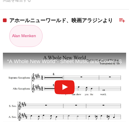
問題を報告する
playlist_add
アホールニューワールド、映画アラジンより
Alan Menken
“A Whole New World”- Sheet Music and Cover | Sax 