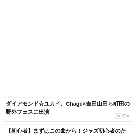
楽団「エリシオン・フィルハーモ
ニー・オーケストラ」、「福岡ゲ
ームミュージック吹奏楽団」運営
代表、指揮・編曲、広報などを担
当しています。
ダイアモンド☆ユカイ、Chage×吉田山田ら町田の
野外フェスに出演
favorite_border
PR
4
【初心者】まずはこの曲から！ジャズ初心者のた