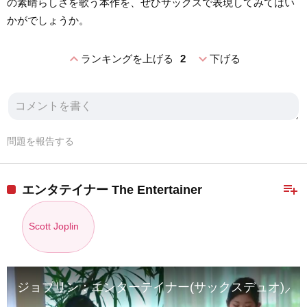
の素晴らしさを歌う本作を、ぜひサックスで表現してみてはい
かがでしょうか。
expand_less
expand_more
ランキングを上げる
2
下げる
問題を報告する
playlist_add
エンタテイナー The Entertainer
Scott Joplin
ジョプリン：エンターテイナー(サックスデュオ)／Joplin：The