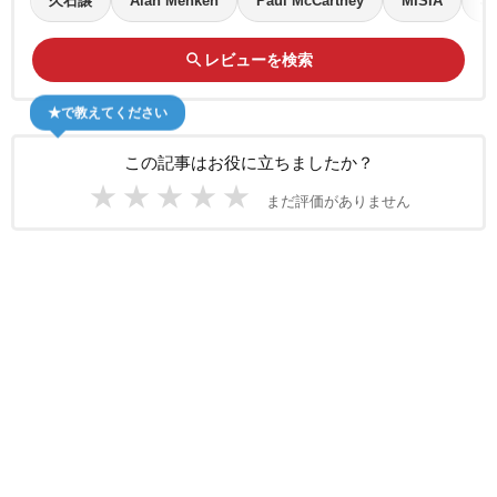
久石譲
Alan Menken
Paul McCartney
MISIA
Jo
search
レビューを検索
★で教えてください
この記事はお役に立ちましたか？
★
★
★
★
★
まだ評価がありません