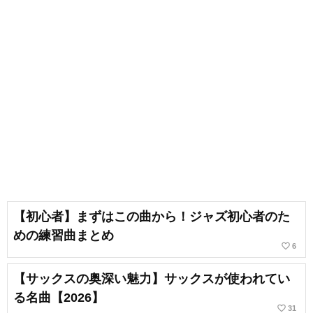
【初心者】まずはこの曲から！ジャズ初心者のた
めの練習曲まとめ
favorite_border
6
【サックスの奥深い魅力】サックスが使われてい
る名曲【2026】
favorite_border
31