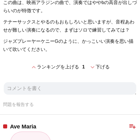
この曲は、映画アラジンの曲で、演奏ではややbの高音が出しづ
らいのが特徴です。
テナーサックスとやるのもおもしろいと思いますが、音程あわ
せが難しい演奏になるので、まずはソロで練習してみては？
ジャズプレーヤーケニーGのように、かっこいい演奏を思い描
いて吹いてください。
expand_less
expand_more
ランキングを上げる
1
下げる
問題を報告する
playlist_add
Ave Maria