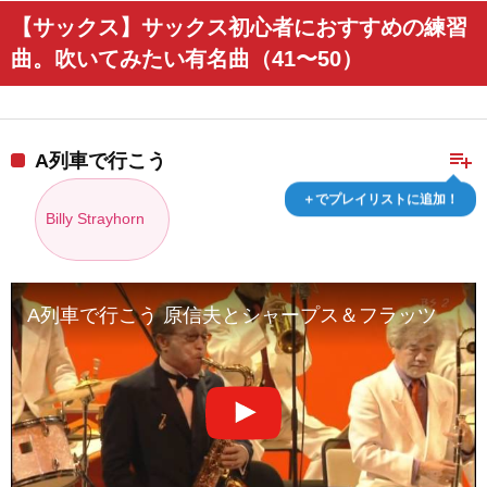
【サックス】サックス初心者におすすめの練習
曲。吹いてみたい有名曲（41〜50）
playlist_add
A列車で行こう
＋でプレイリストに追加！
Billy Strayhorn
A列車で行こう 原信夫とシャープス＆フラッツ