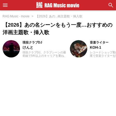
RAG Music - movie
【2026】あの...画主題歌・挿入歌
【2026】あの名シーンをもう一度…おすすめの
洋画主題歌・挿入歌
現役クラブDJ
音楽ライター
けんと
KOH-1
現役クラブDJ。クラブシーンの最
レコードショップ勤
前線で5年以上のキャリアを重ね、
業で音楽ライターを
ダンスミュージックを軸にUS HIP
誌やディスクガイド
HOPやJラップまで縦横無尽にクロ
にwebメディアなど
スオーバー。自作エディットを織
年以上担当。ライタ
り交ぜた確かなミックスワーク
楽が主戦場ですが、
で、独自のグルーヴを生み出しフ
としては35年以上
ロアを魅了しています。
好き」をモットーに
ないことを常に心が
バンド活動歴あり、
当するベーシストと
でした。演奏経験の
ース、ギター、ピア
から英語の勉強を開
続中です。