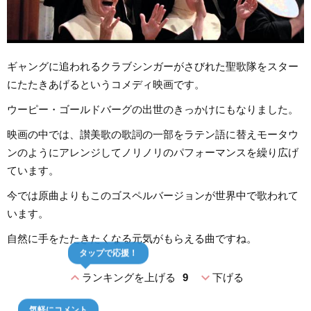
ギャングに追われるクラブシンガーがさびれた聖歌隊をスター
にたたきあげるというコメディ映画です。
ウーピー・ゴールドバーグの出世のきっかけにもなりました。
映画の中では、讃美歌の歌詞の一部をラテン語に替えモータウ
ンのようにアレンジしてノリノリのパフォーマンスを繰り広げ
ています。
今では原曲よりもこのゴスペルバージョンが世界中で歌われて
います。
自然に手をたたきたくなる元気がもらえる曲ですね。
タップで応援！
expand_less
expand_more
ランキングを上げる
9
下げる
気軽にコメント