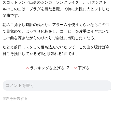
スコットランド出身のシンガーソングライター、KTタンストー
ルのこの曲は「プラダを着た悪魔」で特に女性に大ヒットした
楽曲です。
朝の目覚まし時計の代わりにアラームを使うくらいならこの曲
で目覚めて、ばっちり化粧をし、コーヒーを片手にイヤホンで
この曲を聴きながらのりのりで会社に出勤したくなる。
たとえ前日ミスをして落ち込んでいたって、この曲を聴けば今
日こそ挽回してやるぞ!!と頑張れる1曲です。
expand_less
expand_more
ランキングを上げる
7
下げる
問題を報告する