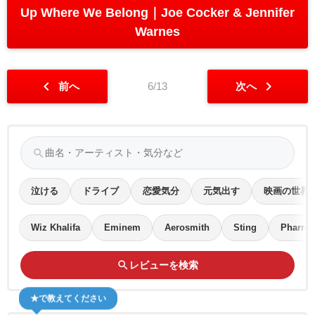
Up Where We Belong
Joe Cocker & Jennifer
Warnes
chevron_left
chevron_right
前へ
6/13
次へ
search
泣ける
ドライブ
恋愛気分
元気出す
映画の世界
Wiz Khalifa
Eminem
Aerosmith
Sting
Pharrel
search
レビューを検索
★で教えてください