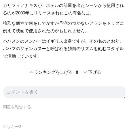
ガリフィアナキスが、ホテルの部屋を出たシーンから使用され
るのが2000年にリリースされたこの有名な曲。
強烈な個性で何をしでかすか予測のつかないアランをドッグに
例えて映画で使用されたのかもしれません。
バハメンのメンバーはイギリス出身ですが、その名のとおり、
バハマのジャンカヌーと呼ばれる独自のリズムを刻むスタイル
で活動しています。
expand_less
expand_more
ランキングを上げる
8
下げる
問題を報告する
ロッキー3