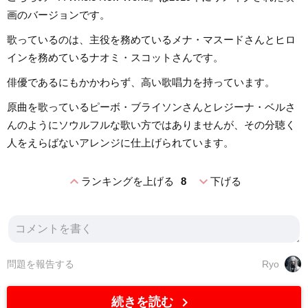
画のバージョンです。
歌っているのは、主役を務めているメナ・マスードさんとヒロ
インを務めているナオミ・スコットさんです。
俳優であるにもかかわらず、高い歌唱力を持っています。
原曲を歌っているピーボ・ブライソンさんとレジーナ・ベルさ
んのようにソウルフルな歌い方ではありませんが、その分聴く
人をえらばないアレンジに仕上げられています。
expand_less
expand_more
ランキングを上げる
8
下げる
問題を報告する
Ryo
chevron_right
続きを読む