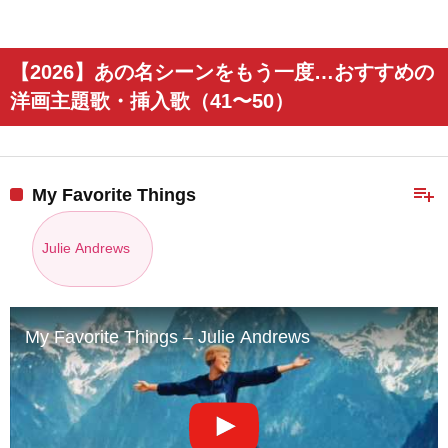
【2026】あの名シーンをもう一度…おすすめの
洋画主題歌・挿入歌（41〜50）
playlist_add
My Favorite Things
Julie Andrews
My Favorite Things – Julie Andrews