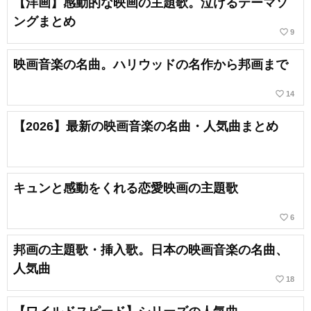
【洋画】感動的な映画の主題歌。泣けるテーマソ
ングまとめ
favorite_border
9
映画音楽の名曲。ハリウッドの名作から邦画まで
favorite_border
14
【2026】最新の映画音楽の名曲・人気曲まとめ
キュンと感動をくれる恋愛映画の主題歌
favorite_border
6
邦画の主題歌・挿入歌。日本の映画音楽の名曲、
人気曲
favorite_border
18