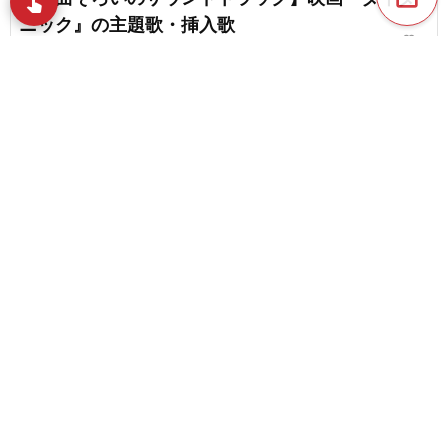
swipe
指先で音楽をブラウズ
ニック』の主題歌・挿入歌
favorite_border
5
【スター・ウォーズの音楽】歴代のテーマ曲・人
気BGM【2026】
favorite_border
16
content_copy
【ハリー・ポッター】シリーズ歴代の主題歌・テ
ーマ曲
play_arrow
favorite_border
35
【2026】涙を誘う人気の感動BGM｜まとめ
favorite_border
favorite_border
5
物語を彩るドラマ・映画の劇中歌・挿入歌
favorite_border
1
【2026年8月】Netflixで観られる音楽作品集。ネ