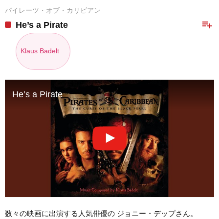
パイレーツ・オブ・カリビアン
playlist_add
He’s a Pirate
Klaus Badelt
He’s a Pirate
数々の映画に出演する人気俳優の ジョニー・デップさん。