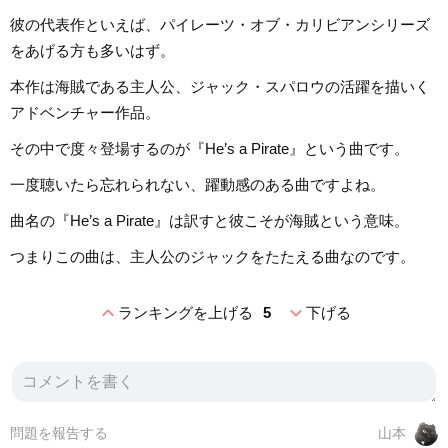
彼の代表作といえば、パイレーツ・オブ・カリビアンシリーズ
をあげる方も多いはず。
本作は海賊である主人公、ジャック・スパロウの活躍を描いく
アドベンチャー作品。
その中で度々登場するのが『He’s a Pirate』という曲です。
一度聴いたら忘れられない、躍動感のある曲ですよね。
曲名の『He’s a Pirate』は訳すと彼こそが海賊という意味。
つまりこの曲は、主人公のジャックをたたえる曲なのです。
expand_less
expand_more
ランキングを上げる
5
下げる
問題を報告する
山本