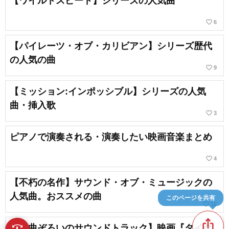
【ワイルドスピード】シリーズの人気曲
favorite_border
6
【パイレーツ・オブ・カリビアン】シリーズ歴代
の人気の曲
favorite_border
9
【ミッション:インポッシブル】シリーズの人気
曲・挿入歌
favorite_border
3
ピアノで演奏される・演奏したい映画音楽まとめ
favorite_border
4
【不朽の名作】サウンド・オブ・ミュージックの
人気曲。おススメの曲
このページを共有
favorite_border
12
ios_share
【名曲ぞろいのサウンドトラック】映画『タイタ