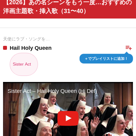
【2026】あの名シーンをもう一度…おすすめの
洋画主題歌・挿入歌（31〜40）
天使にラブ・ソングを…
playlist_add
Hail Holy Queen
＋でプレイリストに追加！
Sister Act
Sister Act – Hail Holy Queen (Hi Def)