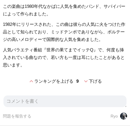
この楽曲は1980年代なかばに人気を集めたバンド、サバイバー
によって作られました。
1982年にリリースされた、この曲は彼らの人気に火をつけた作
品として知られており、ミッドテンポでありながら、ボルテー
ジの高いメロディーで国際的な人気を集めました。
人気バラエティ番組『世界の果てまでイッテQ』で、何度も挿
入されている曲なので、若い方も一度は耳にしたことがあると
思います。
expand_less
expand_more
ランキングを上げる
9
下げる
問題を報告する
Ryo