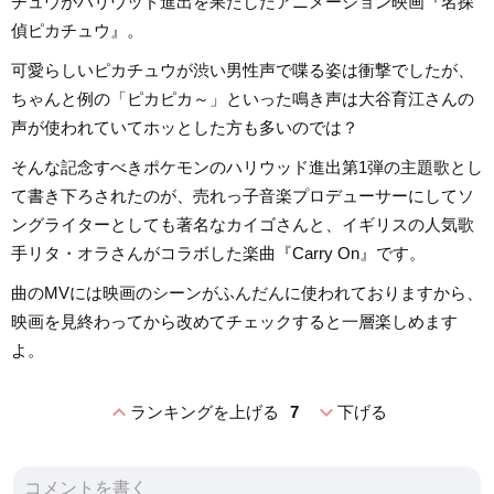
チュウがハリウッド進出を果たしたアニメーション映画『名探
偵ピカチュウ』。
可愛らしいピカチュウが渋い男性声で喋る姿は衝撃でしたが、
ちゃんと例の「ピカピカ～」といった鳴き声は大谷育江さんの
声が使われていてホッとした方も多いのでは？
そんな記念すべきポケモンのハリウッド進出第1弾の主題歌とし
て書き下ろされたのが、売れっ子音楽プロデューサーにしてソ
ングライターとしても著名なカイゴさんと、イギリスの人気歌
手リタ・オラさんがコラボした楽曲『Carry On』です。
曲のMVには映画のシーンがふんだんに使われておりますから、
映画を見終わってから改めてチェックすると一層楽しめます
よ。
expand_less
expand_more
ランキングを上げる
7
下げる