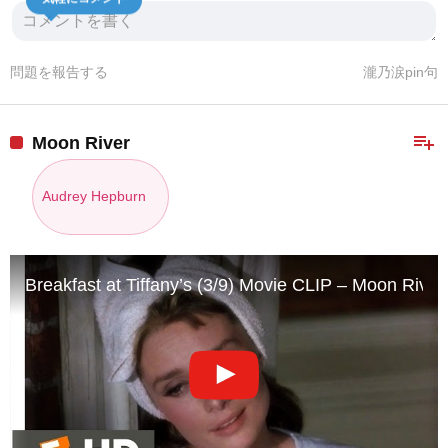
問題を報告する
瀧乃涙pin句
playlist_add
Moon River
Audrey Hepburn
Breakfast at Tiffany’s (3/9) Movie CLIP – Moon Rive