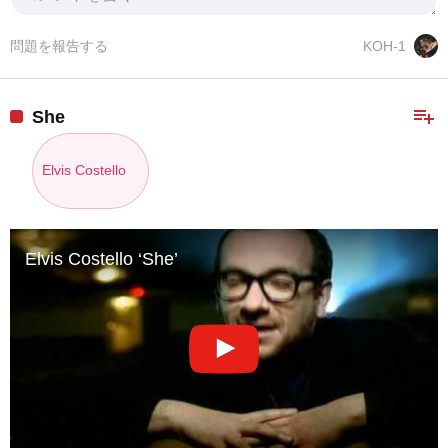
問題を報告する
KOH-1
playlist_add
She
Elvis Costello
Elvis Costello ‘She’