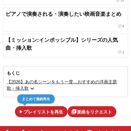
favorite_border
12
ピアノで演奏される・演奏したい映画音楽まとめ
favorite_border
4
【ミッション:インポッシブル】シリーズの人気
曲・挿入歌
favorite_border
3
もくじ
【2026】あの名シーンをもう一度…おすすめの洋画主題
expand_more
歌・挿入歌
まとめて連続再生
play_arrow
library_music
プレイリストを再生
楽曲をリクエスト