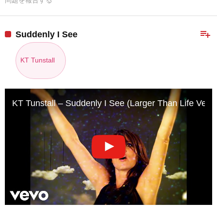
問題を報告する
playlist_add
Suddenly I See
KT Tunstall
KT Tunstall – Suddenly I See (Larger Than Life Versi