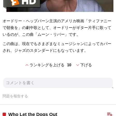
オードリー・ヘップバーン主演のアメリカ映画「ティファニー
で朝食を」の劇中歌として、オードリーがギター片手に歌って
いるのが、この曲「ムーン・リバー」です。
この曲は、現在でもさまざまなミュージシャンによってカバー
され、ジャズのスタンダードにもなっています。
expand_less
expand_more
ランキングを上げる
10
下げる
問題を報告する
playlist_add
Who Let the Dogs Out