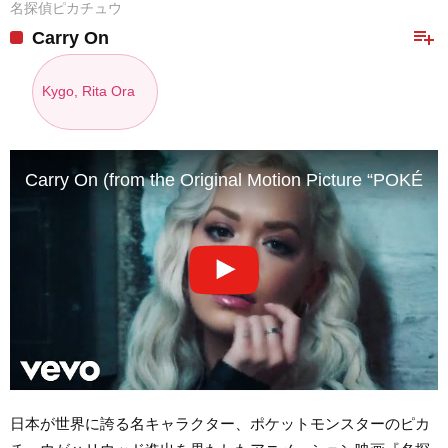
名探偵ピカチュウ
playlist_add
Carry On
Kygo, Rita Ora
Carry On (from the Original Motion Picture “POKÉMON
日本が世界に誇る名キャラクター、ポケットモンスターのピカ