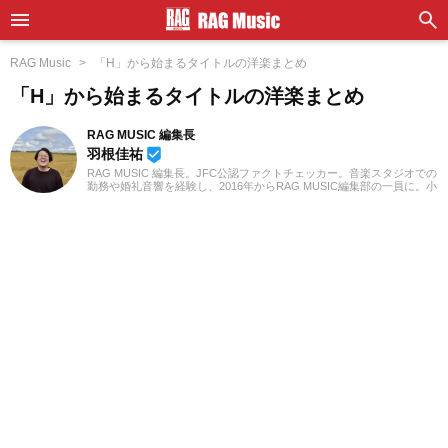
RAG Music
「H」から始まるタイトルの洋楽まとめ
「H」から始まるタイトルの洋楽まとめ
RAG MUSIC 編集長
羽根佳祐
beenhere
RAG MUSIC 編集長。JFC公認ファクトチェッカー。音楽スタジオでの
勤務や婚礼音響を経験し、2016年からRAG MUSIC編集部の一員に。小
学校ではマーチング、中学校では吹奏楽でクラリネット、高校以降は
バンドでドラムと、さまざまな楽器を経験。各種楽曲紹介記事をはじ
め、各地の音楽フェスの紹介記事やライブレポートなど、自身の音楽
活動やこれまでの業務で培った経験を元に日々記事を制作していま
す。音楽は国内外のロックはもちろん、最近ではJ-POPも広く好んで
聴いています。