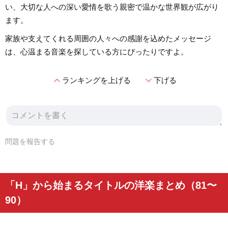
い、大切な人への深い愛情を歌う親密で温かな世界観が広がり
ます。
家族や支えてくれる周囲の人々への感謝を込めたメッセージ
は、心温まる音楽を探している方にぴったりですよ。
expand_less
expand_more
ランキングを上げる
下げる
問題を報告する
「H」から始まるタイトルの洋楽まとめ（81〜
90）