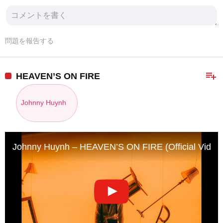
問題を報告する
playlist_add
HEAVEN’S ON FIRE
Johnny Huynh
Johnny Huynh – HEAVEN’S ON FIRE (Official Video