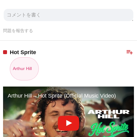
問題を報告する
playlist_add
Hot Sprite
Arthur Hill
Arthur Hill – Hot Sprite (Official Music Video)