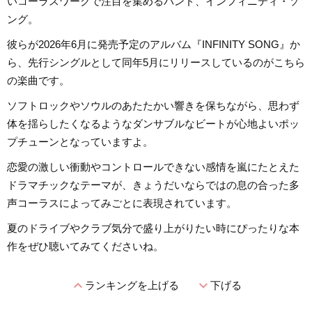
いコーラスワークで注目を集めるバンド、インフィニティ・ソ
ング。
彼らが2026年6月に発売予定のアルバム『INFINITY SONG』か
ら、先行シングルとして同年5月にリリースしているのがこちら
の楽曲です。
ソフトロックやソウルのあたたかい響きを保ちながら、思わず
体を揺らしたくなるようなダンサブルなビートが心地よいポッ
プチューンとなっていますよ。
恋愛の激しい衝動やコントロールできない感情を嵐にたとえた
ドラマチックなテーマが、きょうだいならではの息の合った多
声コーラスによってみごとに表現されています。
夏のドライブやクラブ気分で盛り上がりたい時にぴったりな本
作をぜひ聴いてみてくださいね。
expand_less
expand_more
ランキングを上げる
下げる