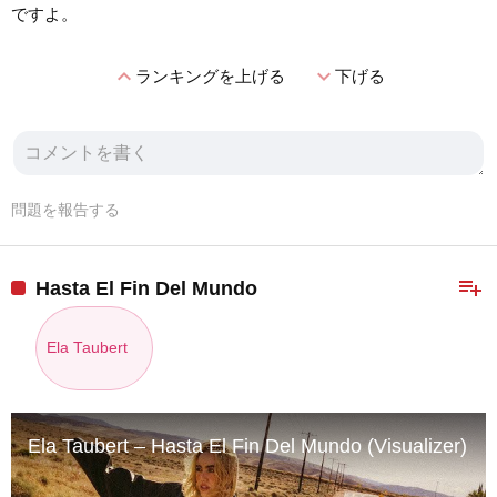
ですよ。
expand_less
expand_more
ランキングを上げる
下げる
問題を報告する
playlist_add
Hasta El Fin Del Mundo
Ela Taubert
Ela Taubert – Hasta El Fin Del Mundo (Visualizer)