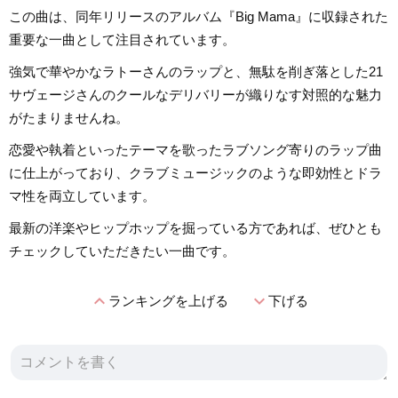
この曲は、同年リリースのアルバム『Big Mama』に収録された
重要な一曲として注目されています。
強気で華やかなラトーさんのラップと、無駄を削ぎ落とした21
サヴェージさんのクールなデリバリーが織りなす対照的な魅力
がたまりませんね。
恋愛や執着といったテーマを歌ったラブソング寄りのラップ曲
に仕上がっており、クラブミュージックのような即効性とドラ
マ性を両立しています。
最新の洋楽やヒップホップを掘っている方であれば、ぜひとも
チェックしていただきたい一曲です。
expand_less
expand_more
ランキングを上げる
下げる