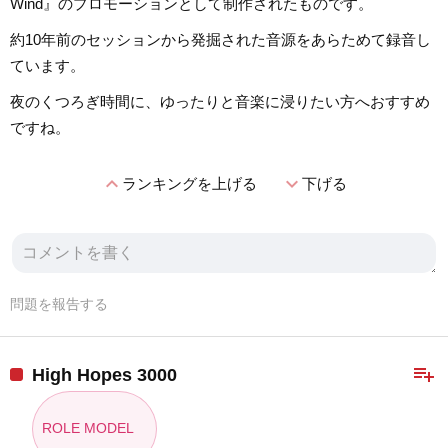
Wind』のプロモーションとして制作されたものです。
約10年前のセッションから発掘された音源をあらためて録音し
ています。
夜のくつろぎ時間に、ゆったりと音楽に浸りたい方へおすすめ
ですね。
expand_less
expand_more
ランキングを上げる
下げる
問題を報告する
playlist_add
High Hopes 3000
ROLE MODEL