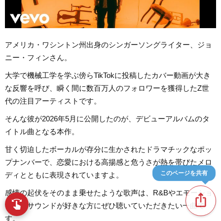
アメリカ・ワシントン州出身のシンガーソングライター、ジョ
ニー・フィンさん。
大学で機械工学を学ぶ傍らTikTokに投稿したカバー動画が大き
な反響を呼び、瞬く間に数百万人のフォロワーを獲得したZ世
代の注目アーティストです。
そんな彼が2026年5月に公開したのが、デビューアルバムのタ
イトル曲となる本作。
甘く切迫したボーカルが存分に生かされたドラマチックなポッ
プナンバーで、恋愛における高揚感と危うさが熱を帯びたメロ
このページを共有
ディとともに表現されていますよ。
感情の起伏をそのまま乗せたような歌声は、R&Bやエモーショ
ios_share
swipe
指先で音楽をブラウズ
ナルなサウンドが好きな方にぜひ聴いていただきたい一曲で
す。