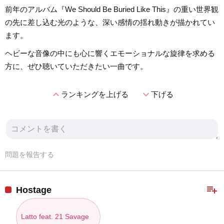
前年のアルバム『We Should Be Buried Like This』の重い世界観
の先に差し込む光のような、深い感情の揺れ動きが描かれてい
ます。
ヘビーな音像の中にも心に響くエモーショナルな旋律を求める
方に、ぜひ聴いていただきたい一曲です。
expand_less
expand_more
ランキングを上げる
下げる
問題を報告する
playlist_add
Hostage
Latto feat. 21 Savage