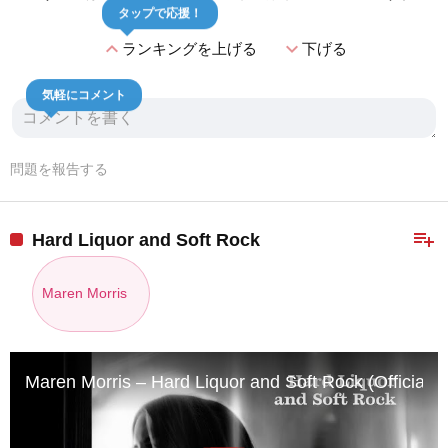
タップで応援！
expand_less
expand_more
ランキングを上げる
下げる
気軽にコメント
問題を報告する
playlist_add
Hard Liquor and Soft Rock
Maren Morris
Maren Morris – Hard Liquor and Soft Rock (Official A