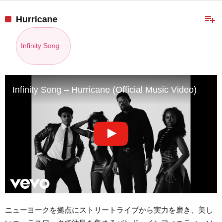
playlist_add
Hurricane
Infinity Song
Infinity Song – Hurricane (Official Music Video)
ニューヨークを拠点にストリートライブから実力を磨き、美し