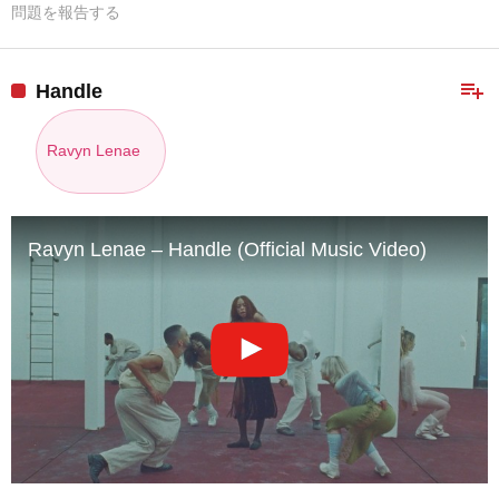
問題を報告する
playlist_add
Handle
Ravyn Lenae
Ravyn Lenae – Handle (Official Music Video)