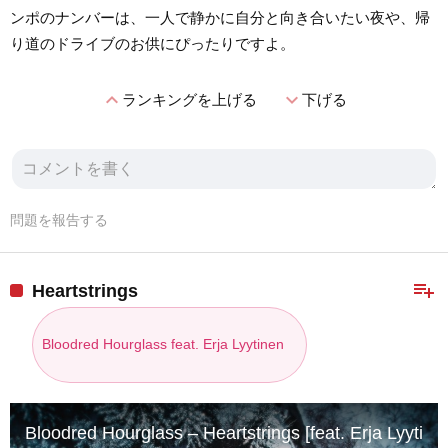
ンポのナンバーは、一人で静かに自分と向き合いたい夜や、帰
り道のドライブのお供にぴったりですよ。
expand_less
expand_more
ランキングを上げる
下げる
問題を報告する
playlist_add
Heartstrings
Bloodred Hourglass feat. Erja Lyytinen
Bloodred Hourglass – Heartstrings [feat. Erja Lyytine