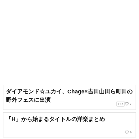
ダイアモンド☆ユカイ、Chage×吉田山田ら町田の
野外フェスに出演
favorite_border
PR
7
「H」から始まるタイトルの洋楽まとめ
favorite_border
4