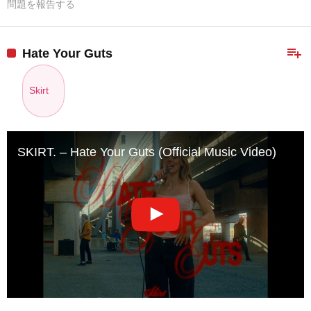
問題を報告する
playlist_add
Hate Your Guts
Skirt
SKIRT. – Hate Your Guts (Official Music Video)