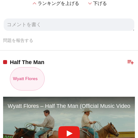
expand_less
expand_more
ランキングを上げる
下げる
問題を報告する
playlist_add
Half The Man
Wyatt Flores
Wyatt Flores – Half The Man (Official Music Video)