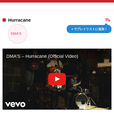
playlist_add
Hurracane
＋でプレイリストに追加！
DMA’S
DMA’S – Hurracane (Official Video)