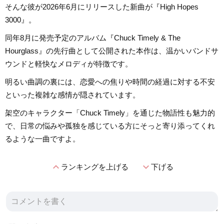
そんな彼が2026年6月にリリースした新曲が『High Hopes
3000』。
同年8月に発売予定のアルバム『Chuck Timely & The
Hourglass』の先行曲として公開された本作は、温かいバンドサ
ウンドと軽快なメロディが特徴です。
明るい曲調の裏には、恋愛への焦りや時間の経過に対する不安
といった複雑な感情が隠されています。
架空のキャラクター「Chuck Timely」を通じた物語性も魅力的
で、日常の悩みや孤独を感じている方にそっと寄り添ってくれ
るような一曲ですよ。
expand_less
expand_more
ランキングを上げる
下げる