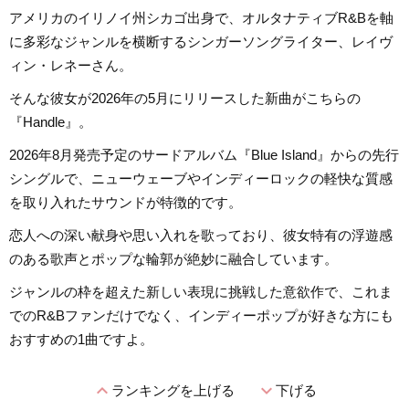
アメリカのイリノイ州シカゴ出身で、オルタナティブR&Bを軸
に多彩なジャンルを横断するシンガーソングライター、レイヴ
ィン・レネーさん。
そんな彼女が2026年の5月にリリースした新曲がこちらの
『Handle』。
2026年8月発売予定のサードアルバム『Blue Island』からの先行
シングルで、ニューウェーブやインディーロックの軽快な質感
を取り入れたサウンドが特徴的です。
恋人への深い献身や思い入れを歌っており、彼女特有の浮遊感
のある歌声とポップな輪郭が絶妙に融合しています。
ジャンルの枠を超えた新しい表現に挑戦した意欲作で、これま
でのR&Bファンだけでなく、インディーポップが好きな方にも
おすすめの1曲ですよ。
expand_less
expand_more
ランキングを上げる
下げる