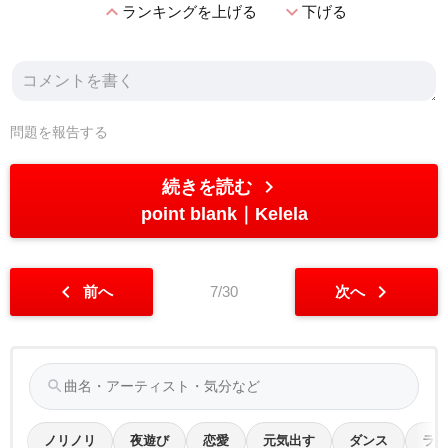
expand_less
expand_more
ランキングを上げる
下げる
問題を報告する
chevron_right
続きを読む
point blank
Kelela
chevron_left
chevron_right
前へ
7/30
次へ
search
ノリノリ
夜遊び
恋愛
元気出す
ダンス
ラブ