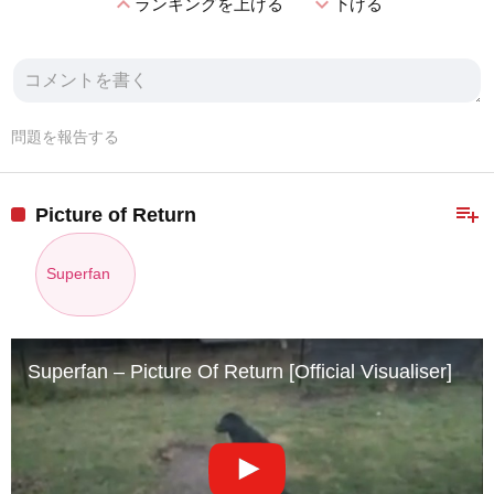
expand_less
expand_more
ランキングを上げる
下げる
問題を報告する
playlist_add
Picture of Return
Superfan
Superfan – Picture Of Return [Official Visualiser]