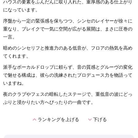
ハウスの要素をふんだんに取り入れた、重厚感のある仕上がり
になっています。
序盤から一定の緊張感を保ちつつ、シンセのレイヤーが徐々に
重なり、ブレイクで一気に空間が広がる展開は、まさに圧巻の
一言。
暗めのシンセリフと推進力のある低音が、フロアの熱気を高め
てくれます。
派手なボーカルドロップに頼らず、音の質感とグルーヴの変化
で魅せる構成は、彼らの洗練されたプロデュース力を物語って
いますね。
夜のクラブやフェスの暗転したステージで、重低音の波にどっ
ぷりと浸かりたい方へぴったりの一曲です。
expand_less
expand_more
ランキングを上げる
下げる