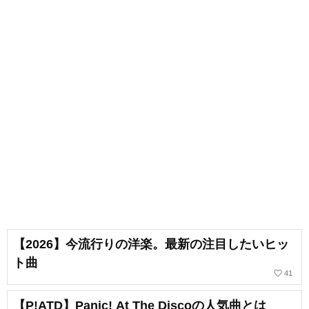
【2026】今流行りの洋楽。最新の注目したいヒッ
ト曲
favorite_border
41
【P!ATD】Panic! At The Discoの人気曲とは