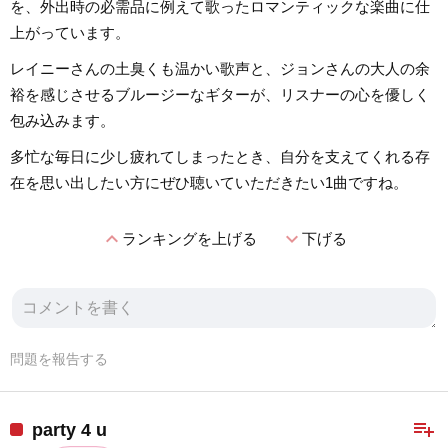
を、外出時の必需品に例えて歌ったロマンティックな楽曲に仕
上がっています。
レイニーさんの土臭くも温かい歌声と、ジョンさんの大人の余
裕を感じさせるブルージーなギターが、リスナーの心を優しく
包み込みます。
多忙な毎日に少し疲れてしまったとき、自分を支えてくれる存
在を思い出したい方にぜひ聴いていただきたい1曲ですね。
expand_less
expand_more
ランキングを上げる
下げる
問題を報告する
playlist_add
party 4 u