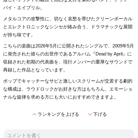
バイ・エイプリル。
メタルコアの攻撃性に、切なく哀愁を帯びたクリーンボーカル
とエレクトロニックなシンセが絡み合う、ドラマチックな展開
が持ち味です。
こちらの楽曲は2026年5月に公開されたシングルで、2009年5月
に発売された彼らの出世作であるアルバム『Dead by April』に
収録された初期の代表曲を、現行メンバーの重厚なサウンドで
再録した作品となっています。
ポップでキャッチーなサビと激しいスクリームが交差する劇的
な構成は、ラウドロックがお好きな方はもちろん、エモーショ
ナルな旋律を求める方にも大いにおすすめできますよ。
expand_less
expand_more
ランキングを上げる
下げる