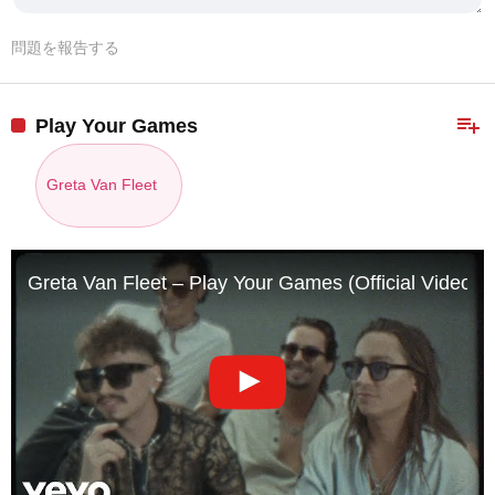
問題を報告する
playlist_add
Play Your Games
Greta Van Fleet
Greta Van Fleet – Play Your Games (Official Video)