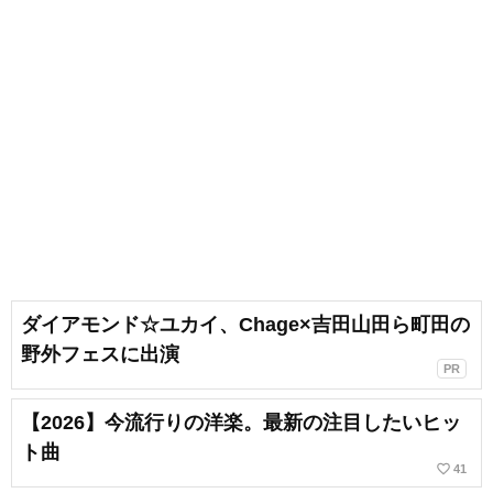
ダイアモンド☆ユカイ、Chage×吉田山田ら町田の
野外フェスに出演
PR
【2026】今流行りの洋楽。最新の注目したいヒッ
ト曲
favorite_border
41