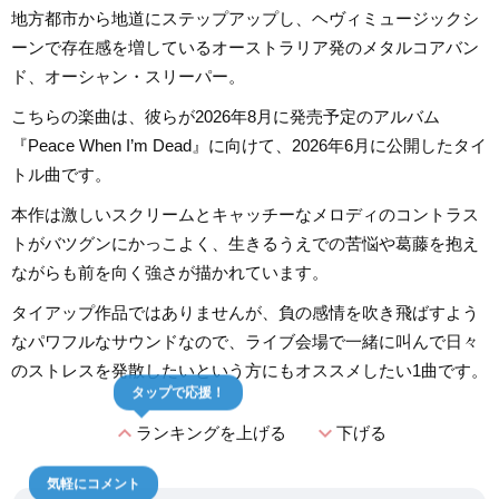
地方都市から地道にステップアップし、ヘヴィミュージックシ
ーンで存在感を増しているオーストラリア発のメタルコアバン
ド、オーシャン・スリーパー。
こちらの楽曲は、彼らが2026年8月に発売予定のアルバム
『Peace When I’m Dead』に向けて、2026年6月に公開したタイ
トル曲です。
本作は激しいスクリームとキャッチーなメロディのコントラス
トがバツグンにかっこよく、生きるうえでの苦悩や葛藤を抱え
ながらも前を向く強さが描かれています。
タイアップ作品ではありませんが、負の感情を吹き飛ばすよう
なパワフルなサウンドなので、ライブ会場で一緒に叫んで日々
のストレスを発散したいという方にもオススメしたい1曲です。
タップで応援！
expand_less
expand_more
ランキングを上げる
下げる
気軽にコメント