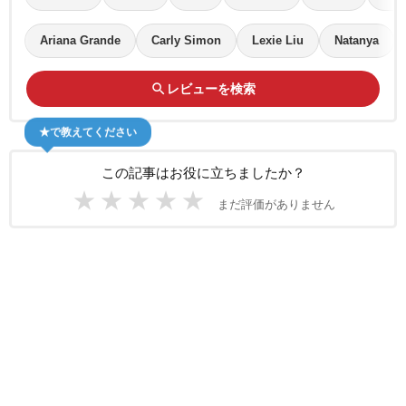
Ariana Grande
Carly Simon
Lexie Liu
Natanya
search
レビューを検索
★で教えてください
この記事はお役に立ちましたか？
★
★
★
★
★
まだ評価がありません