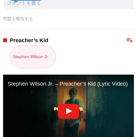
問題を報告する
playlist_add
Preacher’s Kid
Stephen Wilson Jr.
Stephen Wilson Jr. – Preacher’s Kid (Lyric Video)