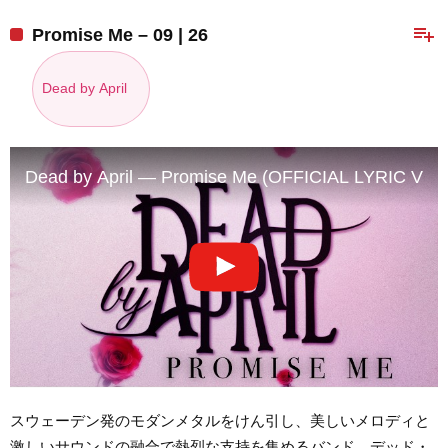
playlist_add
Promise Me – 09 | 26
Dead by April
Dead by April — Promise Me (OFFICIAL LYRIC VID
スウェーデン発のモダンメタルをけん引し、美しいメロディと
激しいサウンドの融合で熱烈な支持を集めるバンド、デッド・