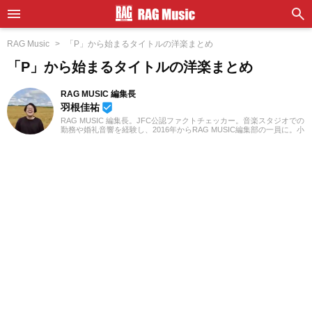
RAG Music
「P」から始まるタイトルの洋楽まとめ
「P」から始まるタイトルの洋楽まとめ
RAG MUSIC 編集長
羽根佳祐
beenhere
RAG MUSIC 編集長。JFC公認ファクトチェッカー。音楽スタジオでの
勤務や婚礼音響を経験し、2016年からRAG MUSIC編集部の一員に。小
学校ではマーチング、中学校では吹奏楽でクラリネット、高校以降は
バンドでドラムと、さまざまな楽器を経験。各種楽曲紹介記事をはじ
め、各地の音楽フェスの紹介記事やライブレポートなど、自身の音楽
活動やこれまでの業務で培った経験を元に日々記事を制作していま
す。音楽は国内外のロックはもちろん、最近ではJ-POPも広く好んで
聴いています。