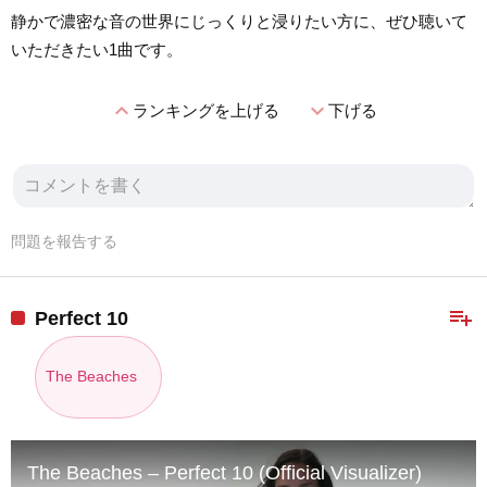
静かで濃密な音の世界にじっくりと浸りたい方に、ぜひ聴いて
いただきたい1曲です。
expand_less
expand_more
ランキングを上げる
下げる
問題を報告する
playlist_add
Perfect 10
The Beaches
The Beaches – Perfect 10 (Official Visualizer)