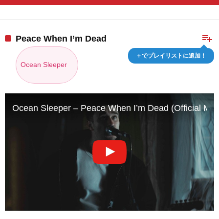
playlist_add
Peace When I’m Dead
＋でプレイリストに追加！
Ocean Sleeper
Ocean Sleeper – Peace When I’m Dead (Official Mus