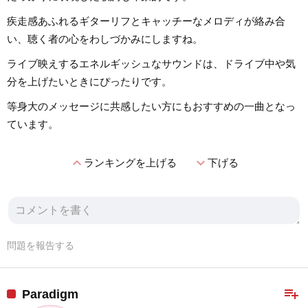
疾走感あふれるギターリフとキャッチーなメロディが絡み合
い、聴く者の心をわしづかみにしますね。
ライブ映えするエネルギッシュなサウンドは、ドライブ中や気
分を上げたいときにぴったりです。
等身大のメッセージに共感したい方にもおすすめの一曲となっ
ています。
expand_less
expand_more
ランキングを上げる
下げる
問題を報告する
playlist_add
Paradigm