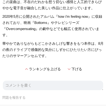
この楽曲は、不在のだれかを想う切ない感情と人工的できらび
やかな電子音が融合した美しい作品に仕上がっています。
2020年5月に公開されたアルバム『how i’m feeling now』に収録
されており、映画『Bottoms』やテレビシリーズ
『Overcompensating』の劇中などでも幅広く使用されていま
す。
華やかでありながらもどこかさみしげな響きをもつ本作は、8月
の夜のドライブで感傷的な気分にしずかにひたりたい方にぴっ
たりのサマーアンセムです。
expand_less
expand_more
ランキングを上げる
下げる
問題を報告する