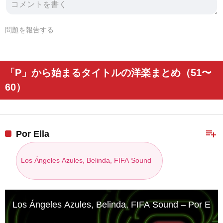
問題を報告する
「P」から始まるタイトルの洋楽まとめ（51〜
60）
playlist_add
Por Ella
Los Ángeles Azules, Belinda, FIFA Sound
Los Ángeles Azules, Belinda, FIFA Sound – Por Ell