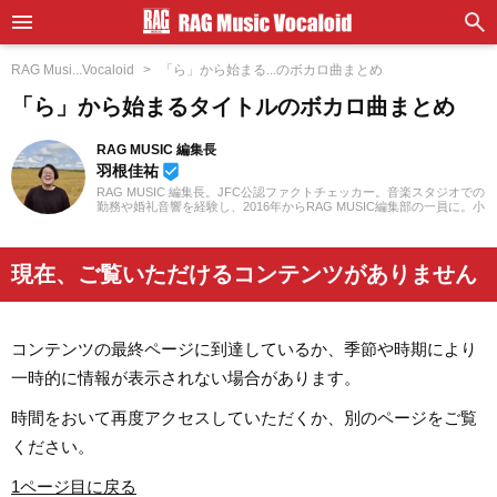
RAG Musi...Vocaloid
「ら」から始まる...のボカロ曲まとめ
「ら」から始まるタイトルのボカロ曲まとめ
RAG MUSIC 編集長
羽根佳祐
beenhere
RAG MUSIC 編集長。JFC公認ファクトチェッカー。音楽スタジオでの
勤務や婚礼音響を経験し、2016年からRAG MUSIC編集部の一員に。小
学校ではマーチング、中学校では吹奏楽でクラリネット、高校以降は
バンドでドラムと、さまざまな楽器を経験。各種楽曲紹介記事をはじ
め、各地の音楽フェスの紹介記事やライブレポートなど、自身の音楽
活動やこれまでの業務で培った経験を元に日々記事を制作していま
現在、ご覧いただけるコンテンツがありません
す。音楽は国内外のロックはもちろん、最近ではJ-POPも広く好んで
聴いています。
コンテンツの最終ページに到達しているか、季節や時期により
一時的に情報が表示されない場合があります。
時間をおいて再度アクセスしていただくか、別のページをご覧
ください。
1ページ目に戻る