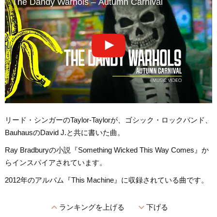
The Dandy Warhols – Autumn Carnival
リード・シンガーのTaylor-Taylorが、ゴシック・ロックバンド、
BauhausのDavid J.と共に書いた曲。
Ray Bradburyの小説『Something Wicked This Way Comes』か
らインスパイアされています。
2012年のアルバム『This Machine』に収録されている曲です。
expand_less
expand_more
ランキングを上げる
下げる