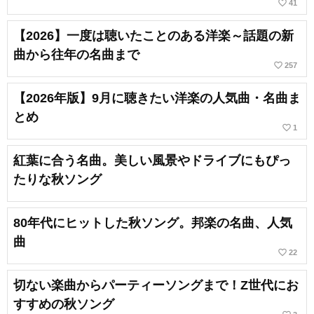
favorite_border
41
【2026】一度は聴いたことのある洋楽～話題の新
曲から往年の名曲まで
favorite_border
257
【2026年版】9月に聴きたい洋楽の人気曲・名曲ま
とめ
favorite_border
1
紅葉に合う名曲。美しい風景やドライブにもぴっ
たりな秋ソング
80年代にヒットした秋ソング。邦楽の名曲、人気
曲
favorite_border
22
切ない楽曲からパーティーソングまで！Z世代にお
すすめの秋ソング