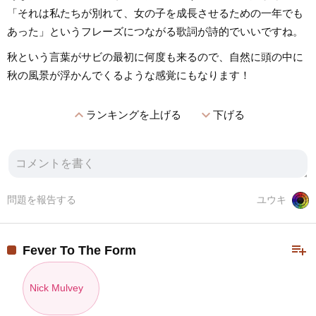
「それは私たちが別れて、女の子を成長させるための一年でも
あった」というフレーズにつながる歌詞が詩的でいいですね。
秋という言葉がサビの最初に何度も来るので、自然に頭の中に
秋の風景が浮かんでくるような感覚にもなります！
expand_less
expand_more
ランキングを上げる
下げる
問題を報告する
ユウキ
playlist_add
Fever To The Form
Nick Mulvey