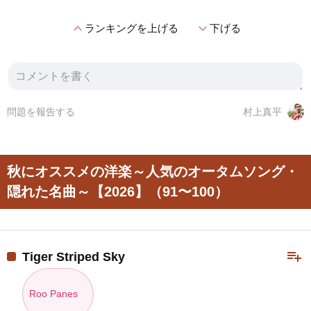
expand_less
expand_more
ランキングを上げる
下げる
問題を報告する
村上真平
秋にオススメの洋楽～人気のオータムソング・
隠れた名曲～【2026】（91〜100）
playlist_add
Tiger Striped Sky
Roo Panes