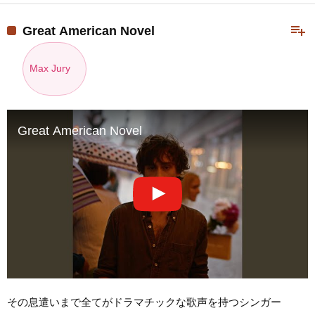
playlist_add
Great American Novel
Max Jury
Great American Novel
その息遣いまで全てがドラマチックな歌声を持つシンガー