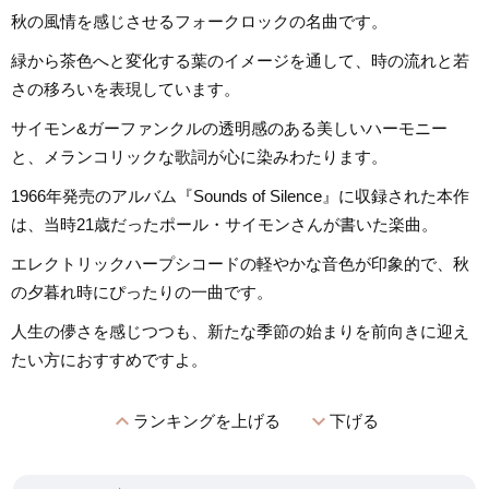
秋の風情を感じさせるフォークロックの名曲です。
緑から茶色へと変化する葉のイメージを通して、時の流れと若
さの移ろいを表現しています。
サイモン&ガーファンクルの透明感のある美しいハーモニー
と、メランコリックな歌詞が心に染みわたります。
1966年発売のアルバム『Sounds of Silence』に収録された本作
は、当時21歳だったポール・サイモンさんが書いた楽曲。
エレクトリックハープシコードの軽やかな音色が印象的で、秋
の夕暮れ時にぴったりの一曲です。
人生の儚さを感じつつも、新たな季節の始まりを前向きに迎え
たい方におすすめですよ。
expand_less
expand_more
ランキングを上げる
下げる