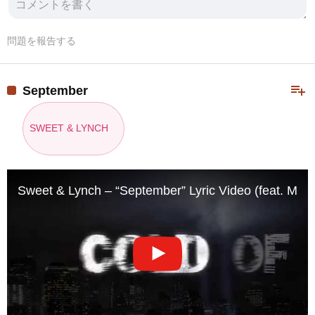
問題を報告する
playlist_add
September
SWEET & LYNCH
Sweet & Lynch – “September” Lyric Video (feat. Mic