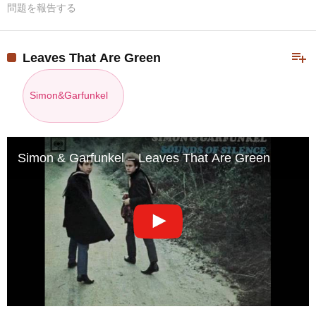
問題を報告する
playlist_add
Leaves That Are Green
Simon&Garfunkel
Simon & Garfunkel – Leaves That Are Green