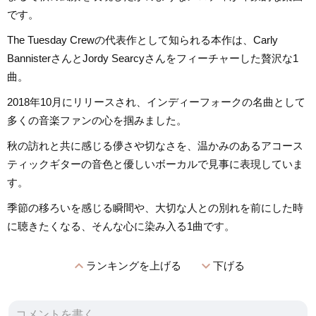
です。
The Tuesday Crewの代表作として知られる本作は、Carly
BannisterさんとJordy Searcyさんをフィーチャーした贅沢な1
曲。
2018年10月にリリースされ、インディーフォークの名曲として
多くの音楽ファンの心を掴みました。
秋の訪れと共に感じる儚さや切なさを、温かみのあるアコース
ティックギターの音色と優しいボーカルで見事に表現していま
す。
季節の移ろいを感じる瞬間や、大切な人との別れを前にした時
に聴きたくなる、そんな心に染み入る1曲です。
expand_less
expand_more
ランキングを上げる
下げる