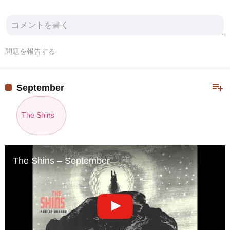
問題を報告する
playlist_add
September
The Shins
The Shins – September