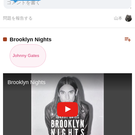
問題を報告する
山本
playlist_add
Brooklyn Nights
Johnny Gates
Brooklyn Nights