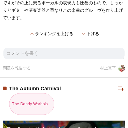
ですがその上に乗るボーカルの表現力も圧巻のもので、しっか
りとギターや演奏楽器と重なりこの楽曲のグルーヴを作り上げ
ています。
expand_less
expand_more
ランキングを上げる
下げる
問題を報告する
村上真平
playlist_add
The Autumn Carnival
The Dandy Warhols