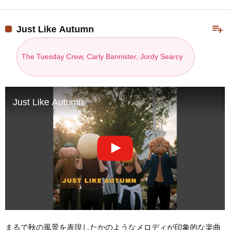
playlist_add
Just Like Autumn
The Tuesday Crew, Carly Bannister, Jordy Searcy
Just Like Autumn
まるで秋の風景を表現したかのようなメロディが印象的な楽曲