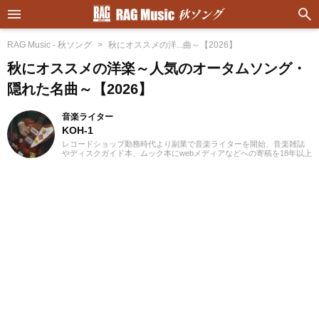
RAG Music - 秋ソング
秋にオススメの洋...曲～【2026】
秋にオススメの洋楽～人気のオータムソング・
隠れた名曲～【2026】
音楽ライター
KOH-1
レコードショップ勤務時代より副業で音楽ライターを開始、音楽雑誌
やディスクガイド本、ムック本にwebメディアなどへの寄稿を18年以上
担当。ライターとしては洋楽が主戦場ですが、音楽リスナーとしては
35年以上「好きなものが好き」をモットーに好奇心を忘れないことを
常に心がけています。バンド活動歴あり、作詞作曲を担当するベーシ
ストという立ち位置でした。演奏経験のある楽器はベース、ギター、
ピアノ。40代半ばから英語の勉強を開始、現在も継続中です。