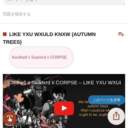
問題を報告する
playlist_add
LIKE YXU WXULD KNXW (AUTUMN
TREES)
Kordhell x Scarlxrd x CORPSE
Kordhell x Scarlxrd x CORPSE – LIKE YXU WXULD
このページを共有
ios_share
swipe
指先で音楽をブラウズ