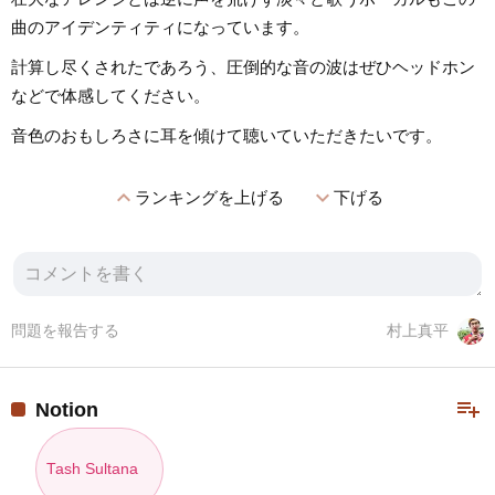
曲のアイデンティティになっています。
計算し尽くされたであろう、圧倒的な音の波はぜひヘッドホン
などで体感してください。
音色のおもしろさに耳を傾けて聴いていただきたいです。
expand_less
expand_more
ランキングを上げる
下げる
問題を報告する
村上真平
playlist_add
Notion
Tash Sultana