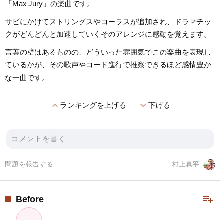
「Max Jury」の楽曲です。
サビにかけてストリングスやコーラスが追加され、ドラマチッ
クがどんどんと加速していくそのアレンジに感動を覚えます。
言葉の壁はあるものの、どういった雰囲気でこの楽曲を表現し
ているかが、その歌声やコード進行で推察できるほど感情豊か
な一曲です。
expand_less
expand_more
ランキングを上げる
下げる
問題を報告する
村上真平
playlist_add
Before