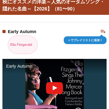
秋にオススメの洋楽～人気のオータムソング・
隠れた名曲～【2026】（81〜90）
playlist_add
Early Autumn
＋でプレイリストに追加！
Ella Fitzgerald
Early Autumn