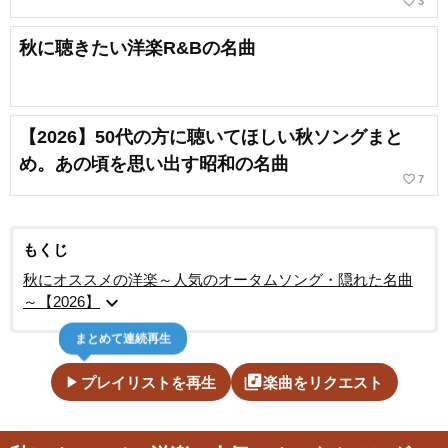
favorite_border
3
秋に聴きたい洋楽R&Bの名曲
【2026】50代の方に聴いてほしい秋ソングまと
め。あの頃を思い出す昭和の名曲
favorite_border
7
もくじ
秋にオススメの洋楽～人気のオータムソング・隠れた名曲
expand_more
～【2026】
まとめて連続再生
play_arrow
library_music
プレイリストを再生
楽曲をリクエスト