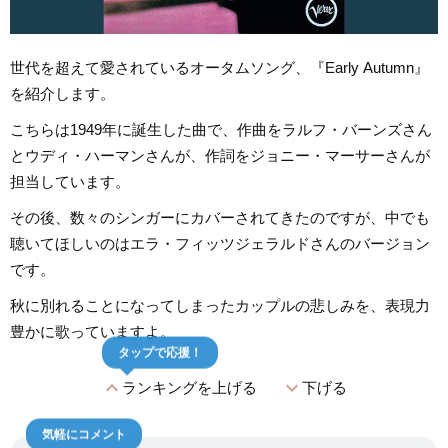
世代を超えて愛されているオータムソング、『Early Autumn』
を紹介します。
こちらは1949年に誕生した曲で、作曲をラルフ・バーンズさん
とウディ・ハーマンさんが、作詞をジョニー・マーサーさんが
担当しています。
その後、数々のシンガーにカバーされてきたのですが、中でも
聴いてほしいのはエラ・フィッツジェラルドさんのバージョン
です。
秋に別れることになってしまったカップルの悲しみを、表現力
豊かに歌っていますよ。
タップで応援！
expand_less
expand_more
ランキングを上げる
下げる
気軽にコメント