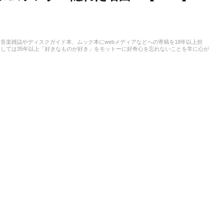
音楽雑誌やディスクガイド本、ムック本にwebメディアなどへの寄稿を18年以上担
しては35年以上「好きなものが好き」をモットーに好奇心を忘れないことを常に心が
ストという立ち位置でした。演奏経験のある楽器はベース、ギター、ピアノ。40代半