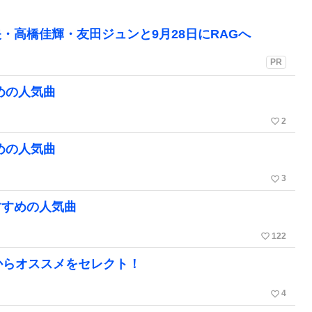
・高橋佳輝・友田ジュンと9月28日にRAGへ
PR
めの人気曲
favorite_border
2
めの人気曲
favorite_border
3
すすめの人気曲
favorite_border
122
からオススメをセレクト！
favorite_border
4