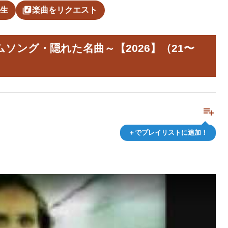
library_music
生
楽曲をリクエスト
ソング・隠れた名曲～【2026】（21〜
playlist_add
＋でプレイリストに追加！