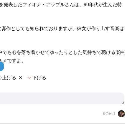
』を発表したフィオナ・アップルさんは、90年代が生んだ特
端な寡作としても知られておりますが、彼女が作り出す音楽は
中でも心を落ち着かせてゆったりとした気持ちで聴ける楽曲
スメですよ。
expand_more
を上げる
3
下げる
KOH-1