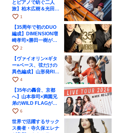
とピアノで紡ぐ二人
旅】柏木広樹＆光田健
一が11月12日に京都
favorite_border
1
RAGへ
【35周年で初のDUO
編成】DIMENSION増
崎孝司×勝田一樹が10
月11日に京都RAGへ
favorite_border
2
【ヴァイオリン×ギタ
ー×ベース、弦だけの
異色編成】山形発RIM
が初全国ツアーで8月
favorite_border
4
17日にRAGへ
【35年の轟音、京都
へ】山本恭司×満園兄
弟のWILD FLAGが8
月6日にRAGでライブ
favorite_border
6
世界で活躍するサック
ス奏者・寺久保エレナ