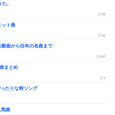
うた。
favorite_border
35
ヒット曲
favorite_border
41
の新曲から往年の名曲まで
favorite_border
257
名曲まとめ
favorite_border
1
ぴったりな秋ソング
人気曲