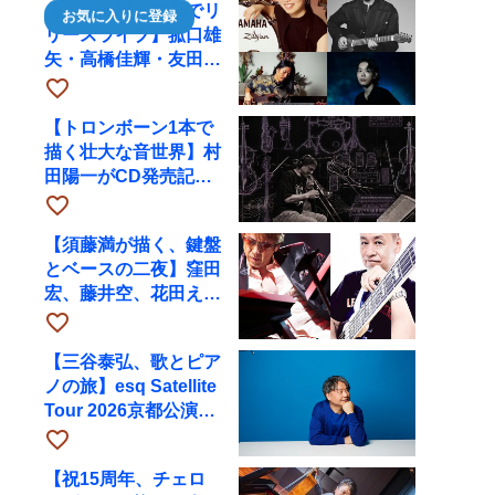
【川口千里、京都でリ
お気に入りに登録
リースライブ】菰口雄
矢・高橋佳輝・友田ジ
ュンと9月28日にRAG
favorite_border
へ
【トロンボーン1本で
描く壮大な音世界】村
田陽一がCD発売記念
ツアーで9月4日に京
favorite_border
都へ
【須藤満が描く、鍵盤
とベースの二夜】窪田
宏、藤井空、花田えみ
と京都RAGで共演
favorite_border
【三谷泰弘、歌とピア
ノの旅】esq Satellite
Tour 2026京都公演を
10月に開催
favorite_border
【祝15周年、チェロ