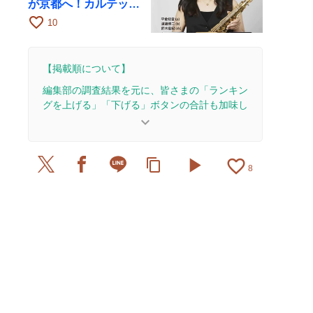
が京都へ！カルテッ
ト・ツアー京都公演を
favorite_border
10
10月28日に開催
【掲載順について】
編集部の調査結果を元に、皆さまの「ランキン
グを上げる」「下げる」ボタンの合計も加味し
て決まります。
keyboard_arrow_down
【更新履歴】
play_arrow
favorite_border
content_copy
2025/8/24：15本のレビューを追加・更新して、記
8
事全体をアップデートしました。
2024/8/16：15本のレビューを追加・更新して、記
事全体をアップデートしました。
2023/7/25：6本のレビューを追加・更新。
2023/7/10：15本のレビューを追加・更新して、記
事全体をアップデートしました。
2022/7/13：12本のレビューを追加・更新。
2021/8/16：5本のレビューを追加・更新。
2020/9/14：6本のレビューを追加・更新。
2020/9/7：14本のレビューを追加・更新。