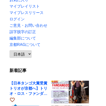
マイプレイリスト
マイプレスリリース
ログイン
ご意見・お問い合わせ
誤字脱字の訂正
編集部について
京都RAGについて
新着記事
【日本タンゴ大賞受賞
トリオが京都へ】トリ
オ・ロス・ファンダン
ゴスが10月9日にRAG
favorite_border
で公演