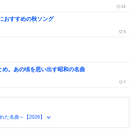
favorite_border
22
におすすめの秋ソング
favorite_border
3
まとめ。あの頃を思い出す昭和の名曲
favorite_border
7
expand_more
た名曲～【2026】