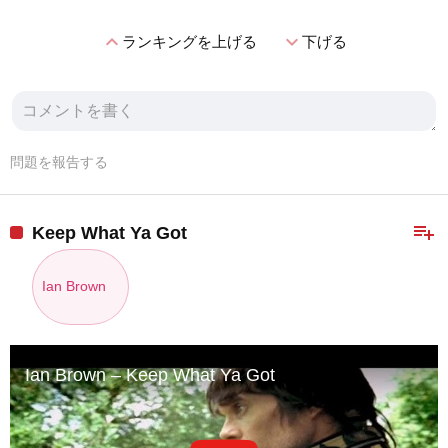
expand_less
expand_more
ランキングを上げる
下げる
問題を報告する
playlist_add
Keep What Ya Got
Ian Brown
Ian Brown – Keep What Ya Got