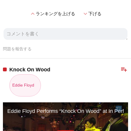
expand_less
expand_more
ランキングを上げる
下げる
問題を報告する
playlist_add
Knock On Wood
Eddie Floyd
Eddie Floyd Performs “Knock On Wood” at In Perfor