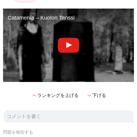
Catamenia – Kuolon Tanssi
expand_less
expand_more
ランキングを上げる
下げる
問題を報告する