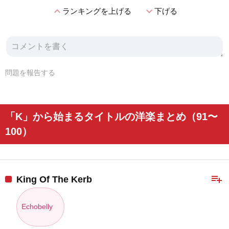
expand_less
expand_more
ランキングを上げる
下げる
問題を報告する
「K」から始まるタイトルの洋楽まとめ（91〜
100）
playlist_add
King Of The Kerb
Echobelly