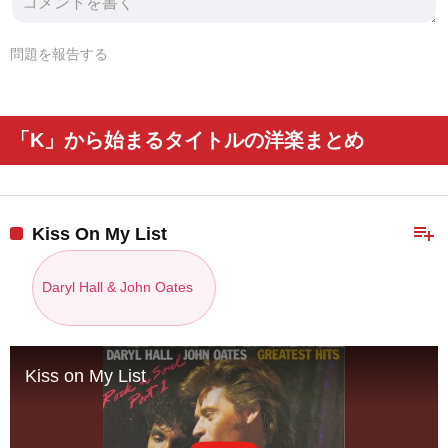
問題を報告する
「K」から始まるタイトルの洋楽まとめ
playlist_add
Kiss On My List
Daryl Hall & John Oates
Kiss on My List