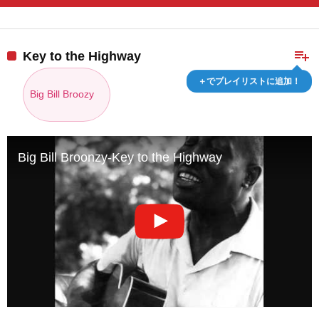
playlist_add
Key to the Highway
＋でプレイリストに追加！
Big Bill Broozy
Big Bill Broonzy-Key to the Highway