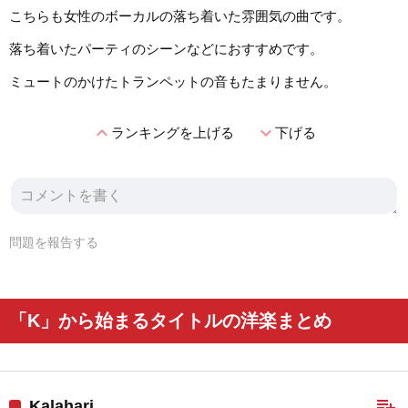
こちらも女性のボーカルの落ち着いた雰囲気の曲です。
落ち着いたパーティのシーンなどにおすすめです。
ミュートのかけたトランペットの音もたまりません。
expand_less
expand_more
ランキングを上げる
下げる
問題を報告する
「K」から始まるタイトルの洋楽まとめ
playlist_add
Kalahari