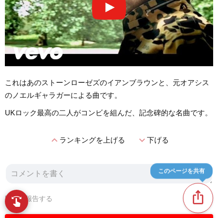
これはあのストーンローゼズのイアンブラウンと、元オアシス
のノエルギャラガーによる曲です。
UKロック最高の二人がコンビを組んだ、記念碑的な名曲です。
expand_less
expand_more
ランキングを上げる
下げる
このページを共有
ios_share
問題を報告する
swipe
指先で音楽をブラウズ