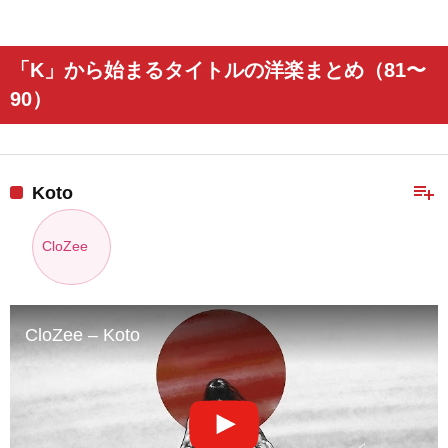
「K」から始まるタイトルの洋楽まとめ（81〜
90）
playlist_add
Koto
CloZee
CloZee – Koto