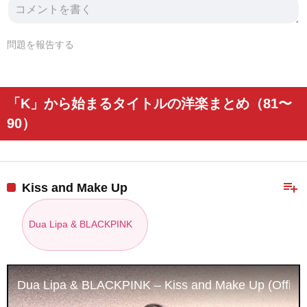
問題を報告する
「K」から始まるタイトルの洋楽まとめ（81〜
90）
playlist_add
Kiss and Make Up
Dua Lipa & BLACKPINK
Dua Lipa & BLACKPINK – Kiss and Make Up (Officia