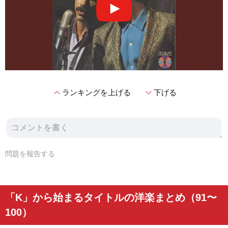
expand_less
expand_more
ランキングを上げる
下げる
問題を報告する
「K」から始まるタイトルの洋楽まとめ（91〜
100）