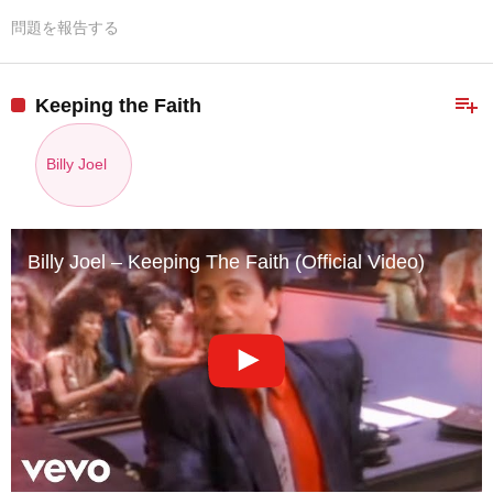
問題を報告する
playlist_add
Keeping the Faith
Billy Joel
Billy Joel – Keeping The Faith (Official Video)