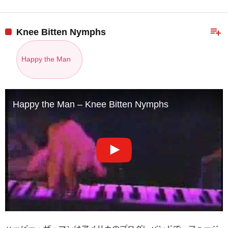
playlist_add
Knee Bitten Nymphs
Happy the Man
Happy the Man – Knee Bitten Nymphs