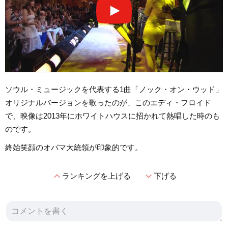
ソウル・ミュージックを代表する1曲「ノック・オン・ウッド」
オリジナルバージョンを歌ったのが、このエディ・フロイド
で、映像は2013年にホワイトハウスに招かれて熱唱した時のも
のです。
終始笑顔のオバマ大統領が印象的です。
expand_less
expand_more
ランキングを上げる
下げる