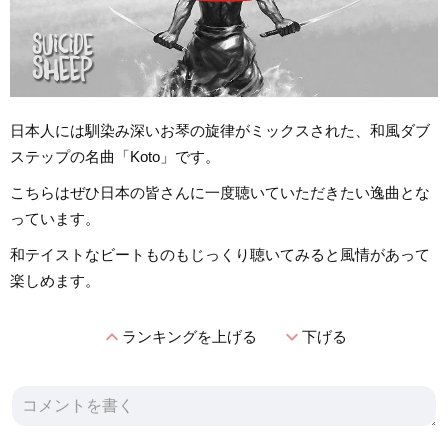
日本人には馴染み深いお琴の旋律がミックスされた、和風ダブ
ステップの名曲「Koto」です。
こちらはぜひ日本の皆さんに一度聴いていただきたい逸曲とな
っています。
和テイストなビートものもじっくり聴いてみると風情があって
楽しめます。
expand_less
expand_more
ランキングを上げる
下げる