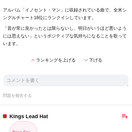
アルバム「イノセント・マン」に収録されている曲で、全米シ
ングルチャート18位にランクインしています。
「昔が常に良かったとは限らないし、明日がいうほど悪いよう
には思えない」というポジティブな気持ちになることを歌って
います。
expand_less
expand_more
ランキングを上げる
下げる
問題を報告する
playlist_add
Kings Lead Hat