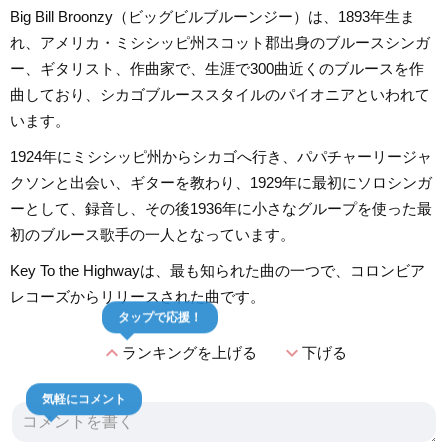
Big Bill Broonzy（ビッグビルブルーンジー）は、1893年生ま
れ、アメリカ・ミシシッピ州スコット郡出身のブルースシンガ
ー、ギタリスト、作曲家で、生涯で300曲近くのブルースを作
曲しており、シカゴブルーススタイルのパイオニアといわれて
います。
1924年にミシシッピ州からシカゴへ行き、パパチャーリージャ
クソンと出会い、ギターを教わり、1929年に最初にソロシンガ
ーとして、録音し、その後1936年に小さなグループを使った最
初のブルース歌手の一人となっています。
Key To the Highwayは、最も知られた曲の一つで、コロンビア
レコーズからリリースされた曲です。
タップで応援！
expand_less
expand_more
ランキングを上げる
下げる
気軽にコメント