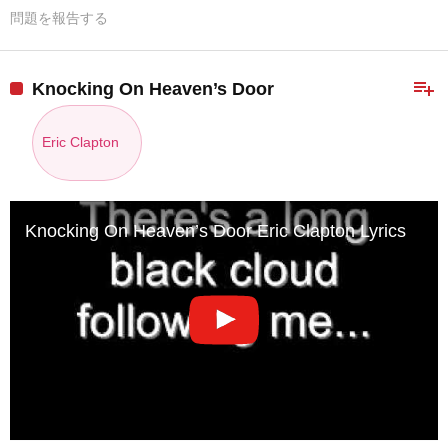
問題を報告する
playlist_add
Knocking On Heaven’s Door
Eric Clapton
Knocking On Heaven’s Door Eric Clapton Lyrics