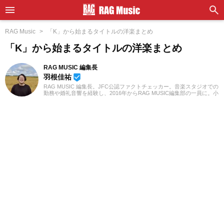
RAG Music
「K」から始まるタイトルの洋楽まとめ
「K」から始まるタイトルの洋楽まとめ
RAG MUSIC 編集長
羽根佳祐
beenhere
RAG MUSIC 編集長。JFC公認ファクトチェッカー。音楽スタジオでの
勤務や婚礼音響を経験し、2016年からRAG MUSIC編集部の一員に。小
学校ではマーチング、中学校では吹奏楽でクラリネット、高校以降は
バンドでドラムと、さまざまな楽器を経験。各種楽曲紹介記事をはじ
め、各地の音楽フェスの紹介記事やライブレポートなど、自身の音楽
活動やこれまでの業務で培った経験を元に日々記事を制作していま
す。音楽は国内外のロックはもちろん、最近ではJ-POPも広く好んで
聴いています。