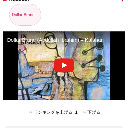
Dollar Brand
Dollar Brand (Abdullah Ibrahim) – Kalahari
expand_less
expand_more
ランキングを上げる
1
下げる