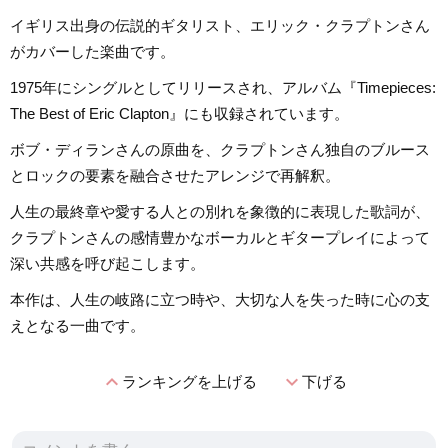
イギリス出身の伝説的ギタリスト、エリック・クラプトンさん
がカバーした楽曲です。
1975年にシングルとしてリリースされ、アルバム『Timepieces:
The Best of Eric Clapton』にも収録されています。
ボブ・ディランさんの原曲を、クラプトンさん独自のブルース
とロックの要素を融合させたアレンジで再解釈。
人生の最終章や愛する人との別れを象徴的に表現した歌詞が、
クラプトンさんの感情豊かなボーカルとギタープレイによって
深い共感を呼び起こします。
本作は、人生の岐路に立つ時や、大切な人を失った時に心の支
えとなる一曲です。
expand_less
expand_more
ランキングを上げる
下げる