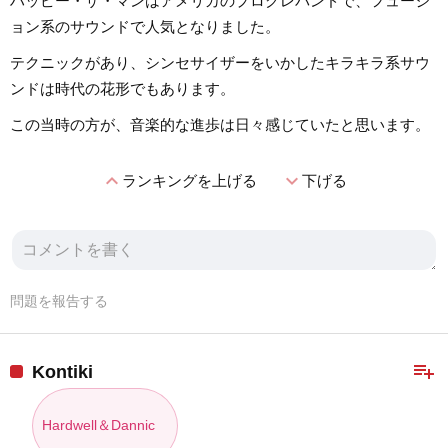
ハッピー・ザ・マンはアメリカのプログレバンドで、フュージ
ョン系のサウンドで人気となりました。
テクニックがあり、シンセサイザーをいかしたキラキラ系サウ
ンドは時代の花形でもあります。
この当時の方が、音楽的な進歩は日々感じていたと思います。
expand_less
expand_more
ランキングを上げる
下げる
問題を報告する
playlist_add
Kontiki
Hardwell＆Dannic