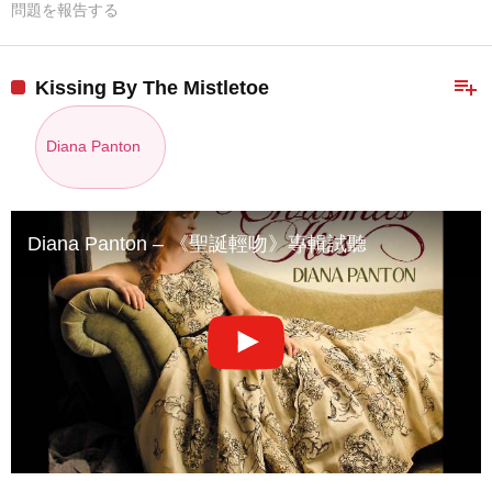
問題を報告する
playlist_add
Kissing By The Mistletoe
Diana Panton
Diana Panton – 《聖誕輕吻》專輯試聽