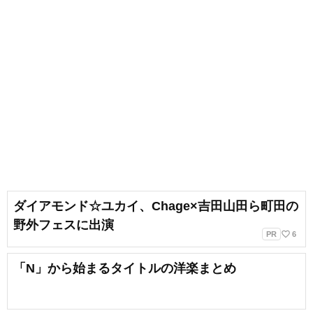
ダイアモンド☆ユカイ、Chage×吉田山田ら町田の
野外フェスに出演
favorite_border
PR
6
「N」から始まるタイトルの洋楽まとめ