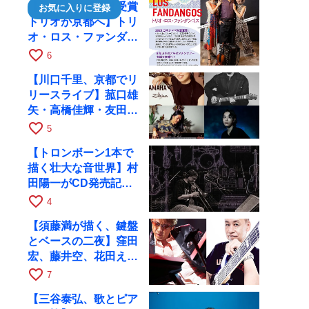
【日本タンゴ大賞受賞
お気に入りに登録
トリオが京都へ】トリ
オ・ロス・ファンダン
ゴスが10月9日にRAG
favorite_border
6
で公演
【川口千里、京都でリ
リースライブ】菰口雄
矢・高橋佳輝・友田ジ
ュンと9月28日にRAG
favorite_border
5
へ
【トロンボーン1本で
描く壮大な音世界】村
田陽一がCD発売記念
ツアーで9月4日に京
favorite_border
4
都へ
【須藤満が描く、鍵盤
とベースの二夜】窪田
宏、藤井空、花田えみ
と京都RAGで共演
favorite_border
7
【三谷泰弘、歌とピア