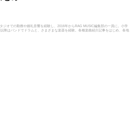
スタジオでの勤務や婚礼音響を経験し、2016年からRAG MUSIC編集部の一員に。小学
校以降はバンドでドラムと、さまざまな楽器を経験。各種楽曲紹介記事をはじめ、各地
楽活動やこれまでの業務で培った経験を元に日々記事を制作しています。音楽は国内外
います。