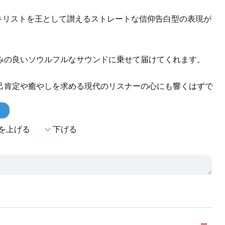
、キリストを王として讃えるストレートな信仰告白型の表現が
みの良いソウルフルなサウンドに乗せて届けてくれます。
己肯定や癒やしを求める現代のリスナーの心にも響くはずで
！
expand_more
を上げる
下げる