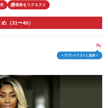
library_music
生
楽曲をリクエスト
め（31〜40）
playlist_add
＋でプレイリストに追加！