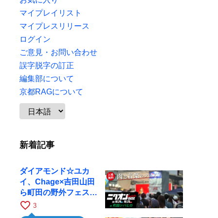
マイプレイリスト
マイプレスリリース
ログイン
ご意見・お問い合わせ
誤字脱字の訂正
編集部について
京都RAGについて
新着記事
ダイアモンド☆ユカ
イ、Chage×吉田山田
ら町田の野外フェスに
出演
favorite_border
3