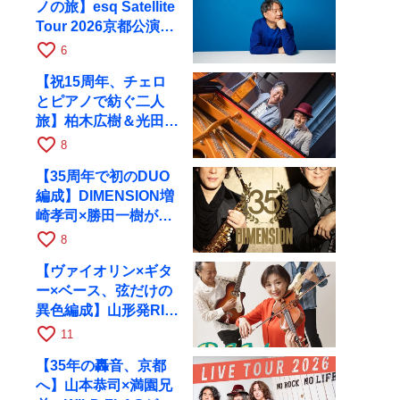
ノの旅】esq Satellite
Tour 2026京都公演を
10月に開催
favorite_border
6
【祝15周年、チェロ
とピアノで紡ぐ二人
旅】柏木広樹＆光田健
一が11月12日に京都
favorite_border
8
RAGへ
【35周年で初のDUO
編成】DIMENSION増
崎孝司×勝田一樹が10
月11日に京都RAGへ
favorite_border
8
【ヴァイオリン×ギタ
ー×ベース、弦だけの
異色編成】山形発RIM
が初全国ツアーで8月
favorite_border
11
17日にRAGへ
【35年の轟音、京都
へ】山本恭司×満園兄