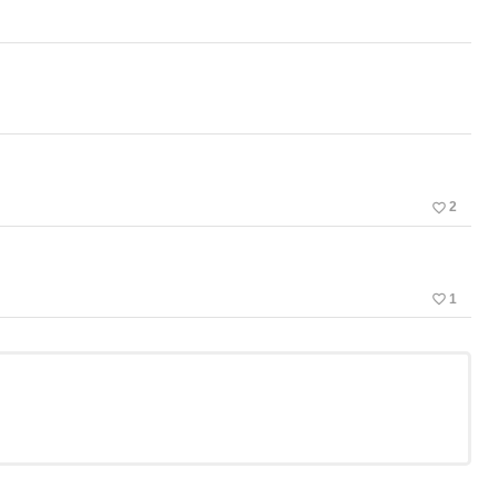
favorite_border
2
favorite_border
1