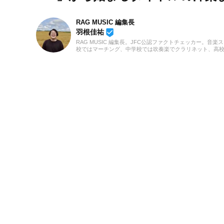
RAG MUSIC 編集長
beenhere
羽根佳祐
RAG MUSIC 編集長。JFC公認ファクトチェッカー。音楽
校ではマーチング、中学校では吹奏楽でクラリネット、高
の音楽フェスの紹介記事やライブレポートなど、自身の音
のロックはもちろん、最近ではJ-POPも広く好んで聴いて