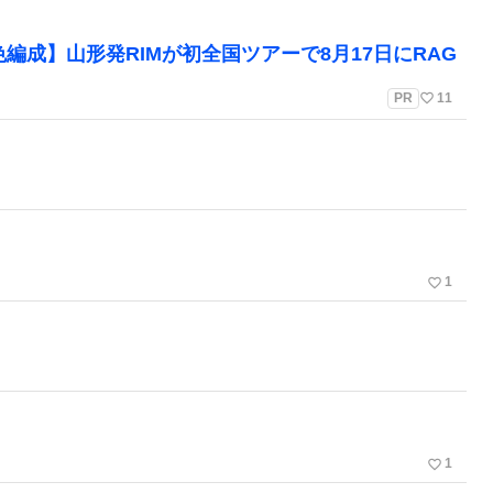
編成】山形発RIMが初全国ツアーで8月17日にRAG
favorite_border
PR
11
favorite_border
1
favorite_border
1