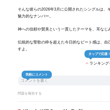
そんな彼らの2026年3月に公開されたシングルは
魅力的なナンバー。
神への信頼や賛美という一貫したテーマを、耳なじ
伝統的な聖歌の枠を超えた今日的なビート感は、自
すよ。
タップで応援
expand_less
ランキング
気軽にコメント
問題を報告する