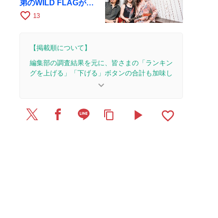
弟のWILD FLAGが8
月6日にRAGでライブ
favorite_border
13
【掲載順について】
編集部の調査結果を元に、皆さまの「ランキン
グを上げる」「下げる」ボタンの合計も加味し
て決まります。
keyboard_arrow_down
【更新履歴】
play_arrow
favorite_border
content_copy
2026/7/27：2本のレビューを追加・更新。
2026/7/25：1本のレビューを追加・更新。
2026/7/20：2本のレビューを追加・更新。
2026/7/17：1本のレビューを追加・更新。
2026/6/28：2本のレビューを追加・更新。
2026/6/27：1本のレビューを追加・更新。
2026/6/21：3本のレビューを追加・更新。
2026/6/16：2本のレビューを追加・更新。
2026/6/14：1本のレビューを追加・更新。
2026/6/13：2本のレビューを追加・更新。
2026/6/6：2本のレビューを追加・更新。