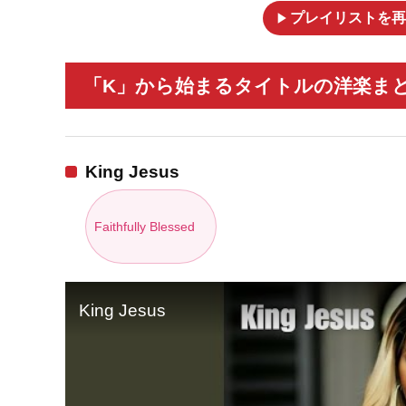
play_arrow
プレイリストを再
「K」から始まるタイトルの洋楽まと
King Jesus
Faithfully Blessed
King Jesus