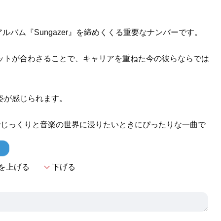
ルバム『Sungazer』を締めくくる重要なナンバーです。
ットが合わさることで、キャリアを重ねた今の彼らならでは
姿が感じられます。
でじっくりと音楽の世界に浸りたいときにぴったりな一曲で
！
expand_more
を上げる
下げる