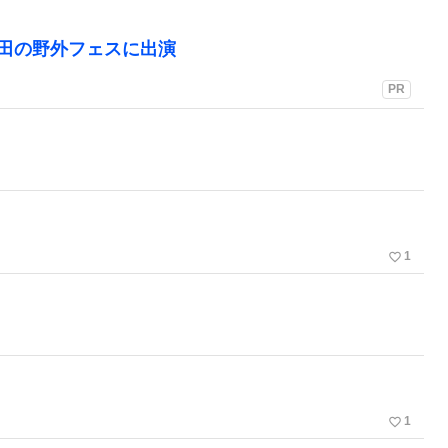
町田の野外フェスに出演
PR
favorite_border
1
favorite_border
1