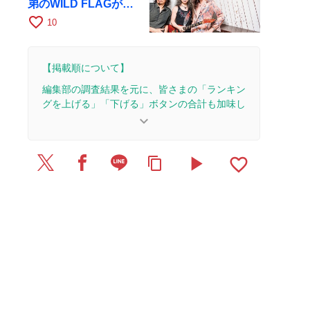
弟のWILD FLAGが8
月6日にRAGでライブ
favorite_border
10
【掲載順について】
編集部の調査結果を元に、皆さまの「ランキン
グを上げる」「下げる」ボタンの合計も加味し
て決まります。
keyboard_arrow_down
【更新履歴】
play_arrow
favorite_border
content_copy
2026/7/27：2本のレビューを追加・更新。
2026/7/25：1本のレビューを追加・更新。
2026/7/20：2本のレビューを追加・更新。
2026/7/17：1本のレビューを追加・更新。
2026/6/28：2本のレビューを追加・更新。
2026/6/27：1本のレビューを追加・更新。
2026/6/21：3本のレビューを追加・更新。
2026/6/16：2本のレビューを追加・更新。
2026/6/14：1本のレビューを追加・更新。
2026/6/13：2本のレビューを追加・更新。
2026/6/6：2本のレビューを追加・更新。