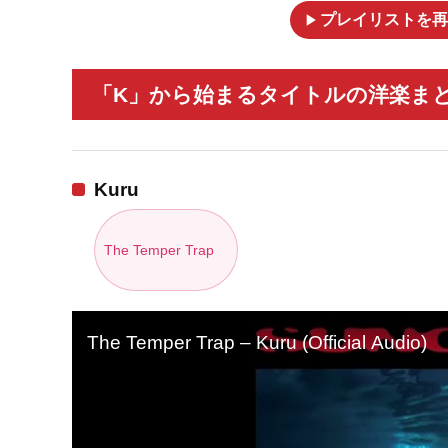
play_arrow
プレイリストを再
「K」から始まるタイトルの洋楽まと
Kuru
The Temper Trap
The Temper Trap – Kuru (Official Audio)