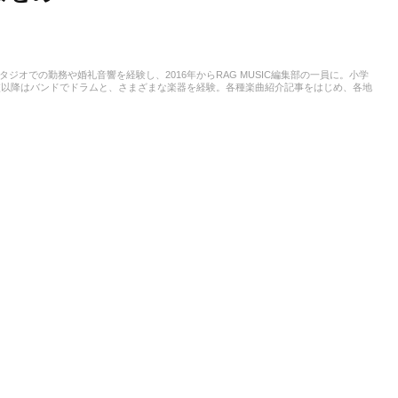
スタジオでの勤務や婚礼音響を経験し、2016年からRAG MUSIC編集部の一員に。小学
校以降はバンドでドラムと、さまざまな楽器を経験。各種楽曲紹介記事をはじめ、各地
楽活動やこれまでの業務で培った経験を元に日々記事を制作しています。音楽は国内外
います。