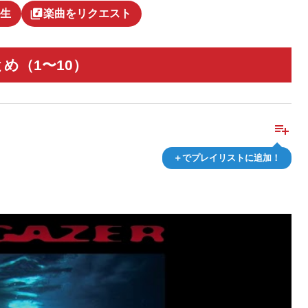
library_music
生
楽曲をリクエスト
め（1〜10）
playlist_add
＋でプレイリストに追加！