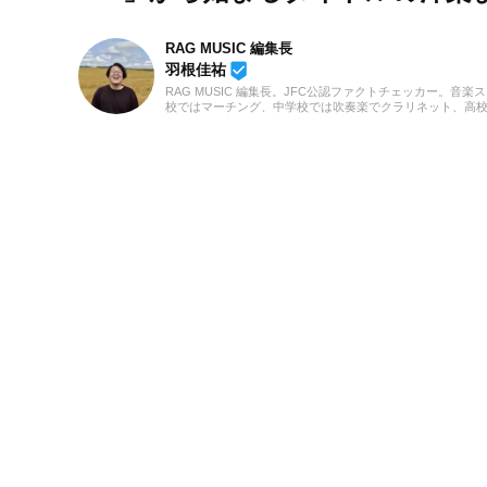
RAG MUSIC 編集長
beenhere
羽根佳祐
RAG MUSIC 編集長。JFC公認ファクトチェッカー。音楽
校ではマーチング、中学校では吹奏楽でクラリネット、高
の音楽フェスの紹介記事やライブレポートなど、自身の音
のロックはもちろん、最近ではJ-POPも広く好んで聴いて