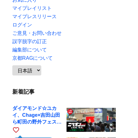
マイプレイリスト
マイプレスリリース
ログイン
ご意見・お問い合わせ
誤字脱字の訂正
編集部について
京都RAGについて
新着記事
ダイアモンド☆ユカ
イ、Chage×吉田山田
ら町田の野外フェスに
出演
favorite_border