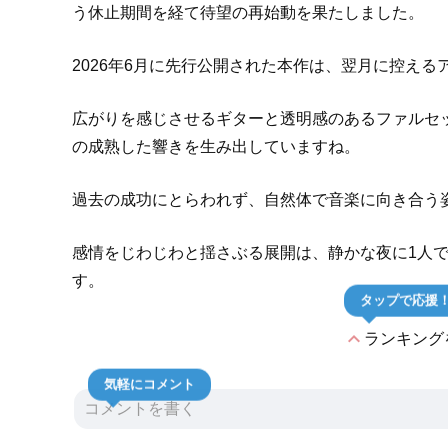
う休止期間を経て待望の再始動を果たしました。
2026年6月に先行公開された本作は、翌月に控えるア
広がりを感じさせるギターと透明感のあるファルセ
の成熟した響きを生み出していますね。
過去の成功にとらわれず、自然体で音楽に向き合う
感情をじわじわと揺さぶる展開は、静かな夜に1人
す。
タップで応援
expand_less
ランキング
気軽にコメント