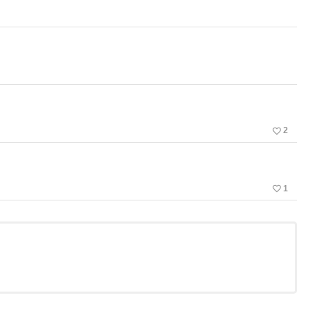
favorite_border
2
favorite_border
1