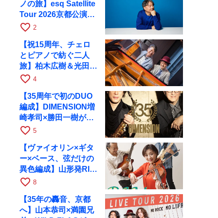
ノの旅】esq Satellite
Tour 2026京都公演を
10月に開催
favorite_border
2
【祝15周年、チェロ
とピアノで紡ぐ二人
旅】柏木広樹＆光田健
一が11月12日に京都
favorite_border
4
RAGへ
【35周年で初のDUO
編成】DIMENSION増
崎孝司×勝田一樹が10
月11日に京都RAGへ
favorite_border
5
【ヴァイオリン×ギタ
ー×ベース、弦だけの
異色編成】山形発RIM
が初全国ツアーで8月
favorite_border
8
17日にRAGへ
【35年の轟音、京都
へ】山本恭司×満園兄