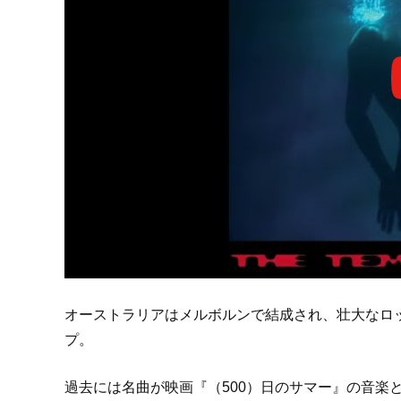
オーストラリアはメルボルンで結成され、壮大なロ
プ。
過去には名曲が映画『（500）日のサマー』の音楽