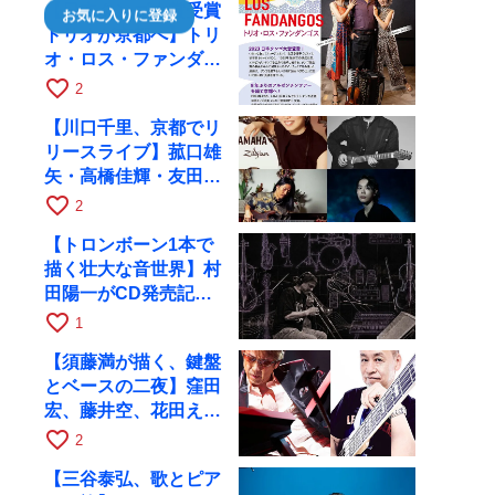
【日本タンゴ大賞受賞
お気に入りに登録
トリオが京都へ】トリ
オ・ロス・ファンダン
ゴスが10月9日にRAG
favorite_border
2
で公演
【川口千里、京都でリ
リースライブ】菰口雄
矢・高橋佳輝・友田ジ
ュンと9月28日にRAG
favorite_border
2
へ
【トロンボーン1本で
描く壮大な音世界】村
田陽一がCD発売記念
ツアーで9月4日に京
favorite_border
1
都へ
【須藤満が描く、鍵盤
とベースの二夜】窪田
宏、藤井空、花田えみ
と京都RAGで共演
favorite_border
2
【三谷泰弘、歌とピア